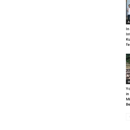
A
In
In
Ku
fe
M
Yo
in
Mi
Be