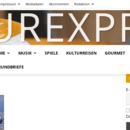
Impressum
Mediadaten
Abonnement
Redaktion
LME
MUSIK
SPIELE
KULTURREISEN
GOURMET
Kulturexpresso.de
RUNDBRIEFE
E
D