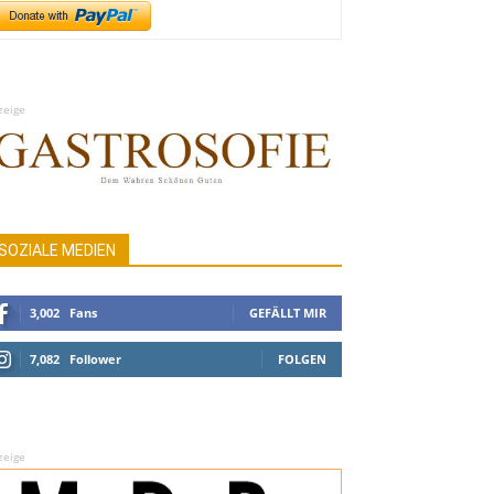
zeige
SOZIALE MEDIEN
3,002
Fans
GEFÄLLT MIR
7,082
Follower
FOLGEN
zeige