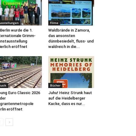
usstellungen
Filme
 Berlin wurde die 1.
Waldbrände in Zamora,
ternationale Grimm-
das ansonsten
nstausstellung
dünnbesiedelt, fluss- und
ierlich eröffnet
waldreich in die...
usik
Bücher
ung Euro Classic 2026
Juhu! Heinz Strunk haut
 der
auf die Heidelberger
grantenmetropole
Kacke, dass es nur...
rlin eröffnet