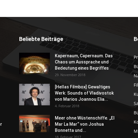
Beliebte Beiträge
B
Kapernaum, Capernaum. Das
P
Chaos um Aussprache und
B
Bedeutung eines Begriffes
29. November 2018
N
F
[Hellas Filmbox] Gewaltiges
Werk: Sounds of Vladivostok
K
von Marios Joannou Elia...
S
4. Februar 2018
B
Meer ohne Wüstenschiffe. „El
K
er
Mar La Mar“ von Joshua
Bonnetta und...
M
18. Februar 2017