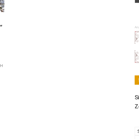
“
An
bH
S
Z