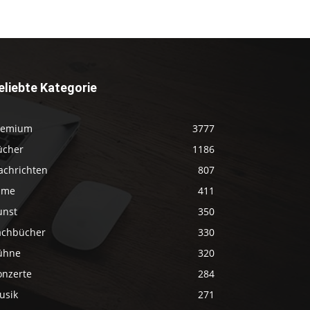
eliebte Kategorie
remium
3777
ücher
1186
achrichten
807
ilme
411
unst
350
achbücher
330
ühne
320
onzerte
284
usik
271