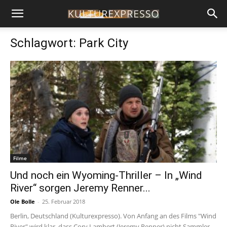
Schlagwort: Park City
Filme
Und noch ein Wyoming-Thriller – In „Wind
River“ sorgen Jeremy Renner...
Ole Bolle
-
25. Februar 2018
Berlin, Deutschland (Kulturexpresso). Von Anfang an des Films "Wind
River" wird klar, dass Cory Lambert (Jeremy Renner) nicht Sammler