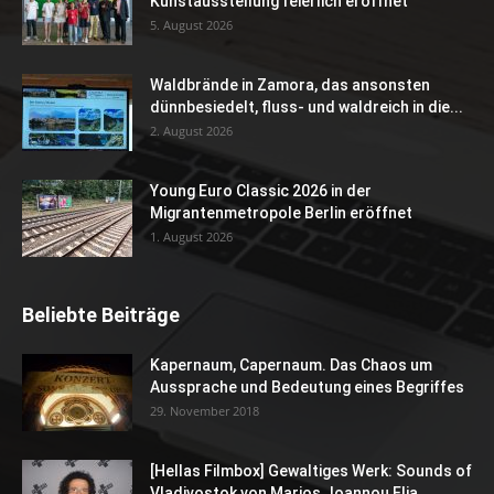
Kunstausstellung feierlich eröffnet
5. August 2026
Waldbrände in Zamora, das ansonsten
dünnbesiedelt, fluss- und waldreich in die...
2. August 2026
Young Euro Classic 2026 in der
Migrantenmetropole Berlin eröffnet
1. August 2026
Beliebte Beiträge
Kapernaum, Capernaum. Das Chaos um
Aussprache und Bedeutung eines Begriffes
29. November 2018
[Hellas Filmbox] Gewaltiges Werk: Sounds of
Vladivostok von Marios Joannou Elia...