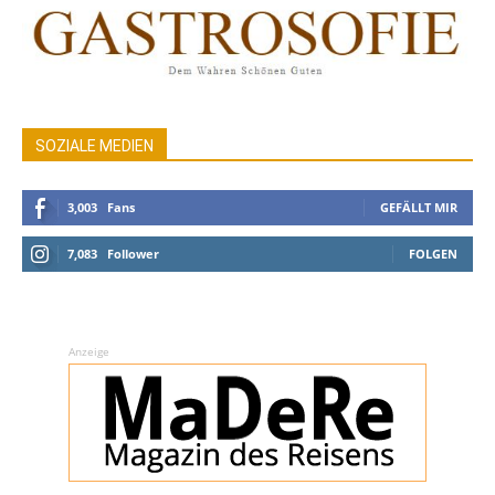
SOZIALE MEDIEN
3,003
Fans
GEFÄLLT MIR
7,083
Follower
FOLGEN
Anzeige