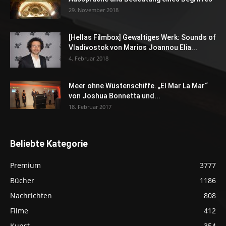
29. November 2018
[Hellas Filmbox] Gewaltiges Werk: Sounds of
Vladivostok von Marios Joannou Elia...
4. Februar 2018
Meer ohne Wüstenschiffe. „El Mar La Mar“
von Joshua Bonnetta und...
18. Februar 2017
Beliebte Kategorie
Premium
3777
Bücher
1186
Nachrichten
808
Filme
412
Kunst
354