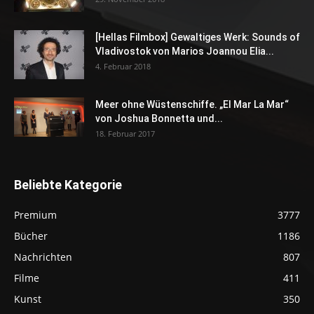
[Hellas Filmbox] Gewaltiges Werk: Sounds of
Vladivostok von Marios Joannou Elia...
4. Februar 2018
Meer ohne Wüstenschiffe. „El Mar La Mar“
von Joshua Bonnetta und...
18. Februar 2017
Beliebte Kategorie
Premium
3777
Bücher
1186
Nachrichten
807
Filme
411
Kunst
350