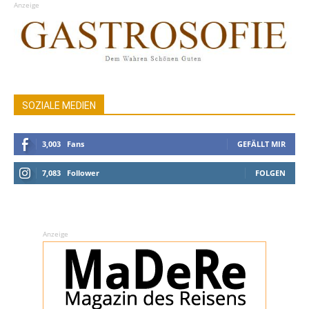
Anzeige
SOZIALE MEDIEN
3,003
Fans
GEFÄLLT MIR
7,083
Follower
FOLGEN
Anzeige