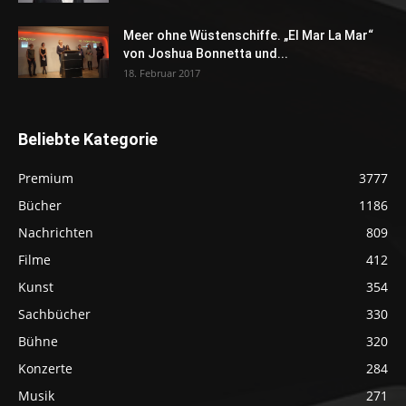
Meer ohne Wüstenschiffe. „El Mar La Mar“
von Joshua Bonnetta und...
18. Februar 2017
Beliebte Kategorie
Premium
3777
Bücher
1186
Nachrichten
809
Filme
412
Kunst
354
Sachbücher
330
Bühne
320
Konzerte
284
Musik
271