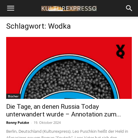
Schlagwort: Wodka
Bücher
Die Tage, an denen Russia Today
unterwandert wurde – Annotation zum...
Ronny Putzke
-
19. Oktober 2024
Berlin, Deutschland (Kulturexpress). Leo Puschkin heißt der Held in
Afanasjews neuem Roman "Sputnik". Leos Vater hat sich den