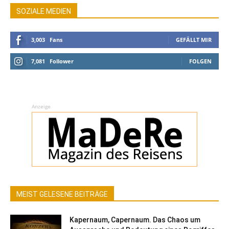
SOZIALE MEDIEN
3,003
Fans
GEFÄLLT MIR
7,081
Follower
FOLGEN
Anzeige
MEIST GELESENE BEITRÄGE
Kapernaum, Capernaum. Das Chaos um