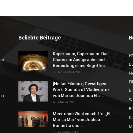
Beliebte Beiträge
B
Kapernaum, Capernaum. Das
P
né
Chaos um Aussprache und
B
Bedeutung eines Begriffes
29. November 2018
N
F
[Hellas Filmbox] Gewaltiges
Werk: Sounds of Vladivostok
K
in
von Marios Joannou Elia...
S
4. Februar 2018
B
Meer ohne Wüstenschiffe. „El
K
Mar La Mar“ von Joshua
Bonnetta und...
M
18. Februar 2017