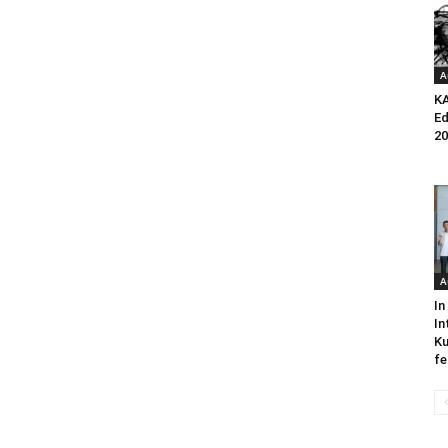
A
K
Ed
20
A
In
In
Ku
fe