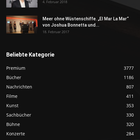
4. Februar 2018
Meer ohne Wüstenschiffe. „El Mar La Mar“
von Joshua Bonnetta und...
18. Februar 2017
Beliebte Kategorie
Premium
3777
Bücher
1186
Nachrichten
807
Filme
411
Kunst
353
Sachbücher
330
Bühne
320
Konzerte
284