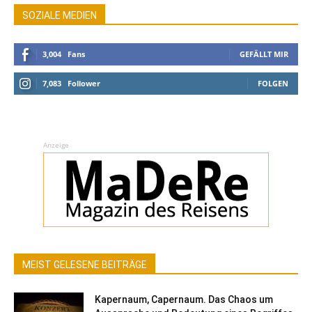
SOZIALE MEDIEN
3,004
Fans
GEFÄLLT MIR
7,083
Follower
FOLGEN
Anzeige
MEIST GELESENE BEITRÄGE
Kapernaum, Capernaum. Das Chaos um