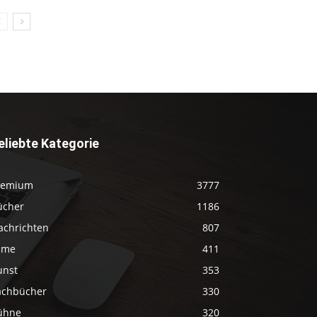
eliebte Kategorie
remium
3777
ücher
1186
achrichten
807
ilme
411
unst
353
achbücher
330
ühne
320