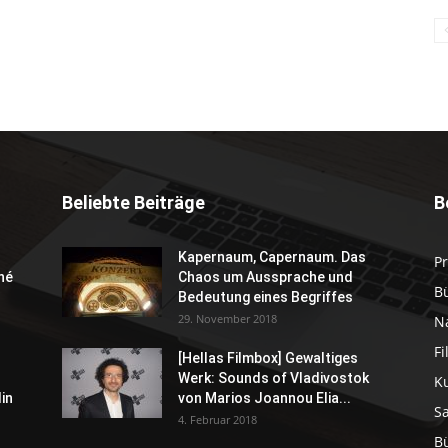
Beliebte Beiträge
B
Kapernaum, Capernaum. Das
P
né
Chaos um Aussprache und
B
Bedeutung eines Begriffes
29. November 2018
N
F
[Hellas Filmbox] Gewaltiges
Werk: Sounds of Vladivostok
K
in
von Marios Joannou Elia...
S
4. Februar 2018
B