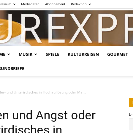
ressum
Mediadaten
Abonnement
Redaktion
LME
MUSIK
SPIELE
KULTURREISEN
GOURMET
Kulturexpresso.de
RUNDBRIEFE
r- und Unterirdisches in Hochauflösung oder Mal...
en und Angst oder
E
irdisches in