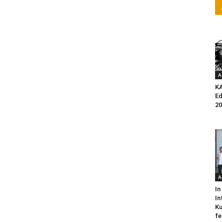
A
K
Ed
20
A
In
In
Ku
fe