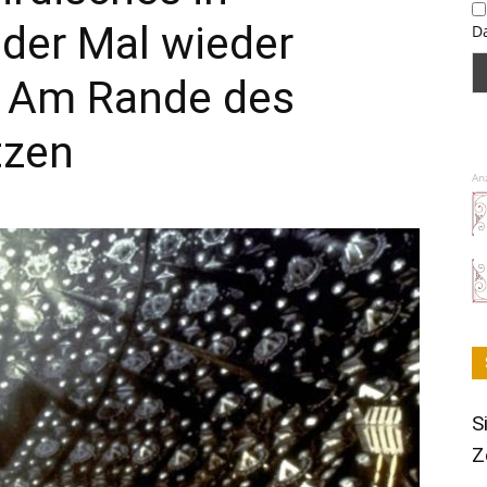
der Mal wieder
D
– Am Rande des
tzen
An
S
Z