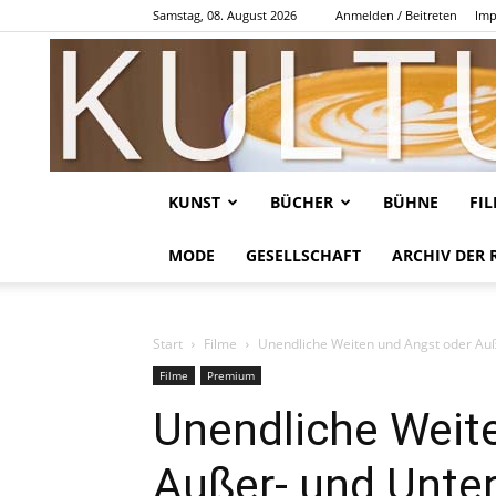
Samstag, 08. August 2026
Anmelden / Beitreten
Imp
KUNST
BÜCHER
BÜHNE
FI
MODE
GESELLSCHAFT
ARCHIV DER 
Start
Filme
Unendliche Weiten und Angst oder Auße
Filme
Premium
Unendliche Weit
Außer- und Unter