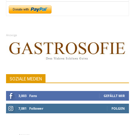
Anzeige
SOZIALE MEDIEN
3,003
Fans
GEFÄLLT MIR
7,081
Follower
FOLGEN
Anzeige