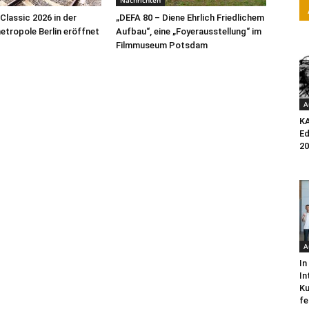
Nachrichten
Classic 2026 in der
„DEFA 80 – Diene Ehrlich Friedlichem
tropole Berlin eröffnet
Aufbau“, eine „Foyerausstellung“ im
Filmmuseum Potsdam
A
K
Ed
20
A
In
In
Ku
fe