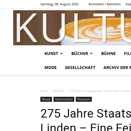
Samstag, 08. August 2026
Anmelden / Beitreten
Imp
KUNST
BÜCHER
BÜHNE
FI
MODE
GESELLSCHAFT
ARCHIV DER 
Start
Musik
275 Jahre Staatsoper Unter den Linde
Musik
Nachrichten
Premium
275 Jahre Staat
Linden – Eine Fe