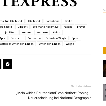
An
mie für Alte Musik
Alte Musik
Barenboim
Berlin
go Fasolis
Dirigent
Eva-Maria Höckmayr
Fasolis
Freyer
Jubiläum
Konzert
Konzerte
Kultur
Oper
Premiere
Premieren
Sebastian Weigle
Spree
taatsoper Unter den Linden
Unter den Linden
Weigle
Nächster Artikel
„Mein wildes Deutschland“ von Norbert Rosing –
Neuerscheinung bei National Geographic