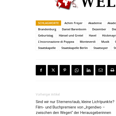
SCHLAGWORTE
Achim Freyer
Akademie
Akade
Brandenburg
Daniel Barenboim
Dezember
Die
Geburtstag
Hänsel und Gretel
Havel
Höckmayr
L’incoronazione di Poppea
Monteverdi
Musik
Staatskapelle
Staatskapelle Berlin
Staatsoper
S
Vorheriger Artikel
Sind wir nur Sternenstaub, kleine Lichtpunkte?
Film- und Buchpremiere von „Irgendwo –
zwischen den Wegen“ der Herausgeberinnen