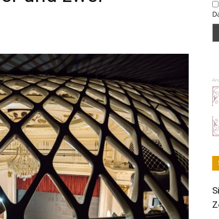
D
An
S
Z