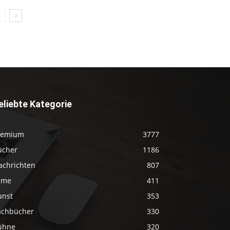
eliebte Kategorie
remium
3777
ücher
1186
achrichten
807
ilme
411
unst
353
achbücher
330
ühne
320