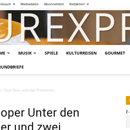
ressum
Mediadaten
Abonnement
Redaktion
LME
MUSIK
SPIELE
KULTURREISEN
GOURMET
Kulturexpresso.de
RUNDBRIEFE
n – Eine Feier und zwei Premieren
soper Unter den
E
ier und zwei