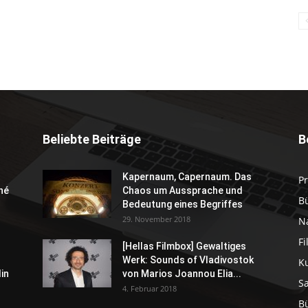
Beliebte Beiträge
B
Kapernaum, Capernaum. Das
P
né
Chaos um Aussprache und
B
Bedeutung eines Begriffes
29. November 2018
N
F
[Hellas Filmbox] Gewaltiges
Werk: Sounds of Vladivostok
K
in
von Marios Joannou Elia...
S
4. Februar 2018
B