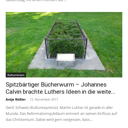
Kulturreisen
Spitzbärtiger Bücherwurm – Johannes
Calvin brachte Luthers Ideen in die weite...
Antje Rößler
-
12. November 2017
Genf, Schweiz (Kulturexpresso). Martin Luther ist gerade in aller
Munde. Das Reformationsjubiläum erinnert an seinen Einfluss auf
das Christentum. Dabei wird gern vergessen, dass...