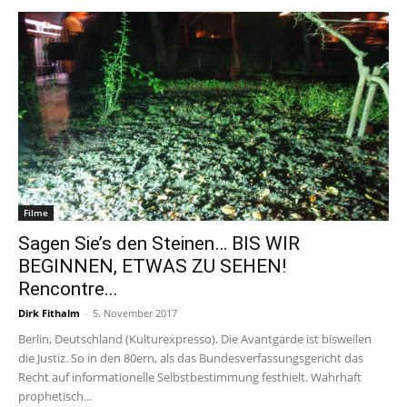
Filme
Sagen Sie’s den Steinen… BIS WIR
BEGINNEN, ETWAS ZU SEHEN!
Rencontre...
Dirk Fithalm
-
5. November 2017
Berlin, Deutschland (Kulturexpresso). Die Avantgarde ist bisweilen
die Justiz. So in den 80ern, als das Bundesverfassungsgericht das
Recht auf informationelle Selbstbestimmung festhielt. Wahrhaft
prophetisch...