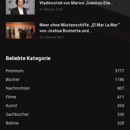
Vladivostok von Marios Joannou Elia...
4. Februar 2018
Meer ohne Wüstenschiffe. „El Mar La Mar“
von Joshua Bonnetta und...
18. Februar 2017
Beliebte Kategorie
Premium
3777
Bücher
1186
Nachrichten
807
Filme
411
Kunst
350
Sachbücher
330
Bühne
320