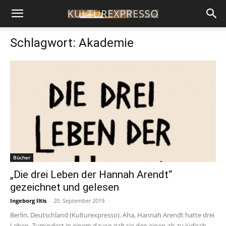
Schlagwort: Akademie
Bücher
„Die drei Leben der Hannah Arendt“
gezeichnet und gelesen
Ingeborg Iltis
-
20. September 2019
Berlin, Deutschland (Kulturexpresso). Aha, Hannah Arendt hatte drei
Leben. Zumindest in einem davon galt sie den einen als zu jüdisch,