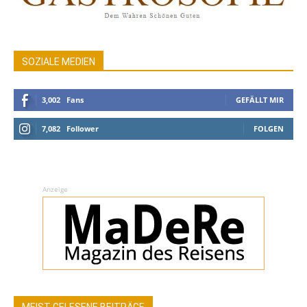
SOZIALE MEDIEN
3,002
Fans
GEFÄLLT MIR
7,082
Follower
FOLGEN
Anzeige
MEIST GELESENE BEITRÄGE