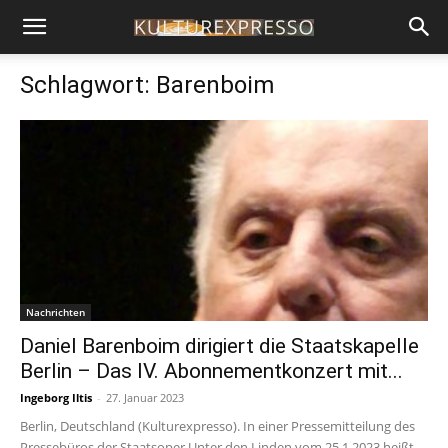
Schlagwort: Barenboim
Nachrichten
Daniel Barenboim dirigiert die Staatskapelle
Berlin – Das IV. Abonnementkonzert mit...
Ingeborg Iltis
-
27. Januar 2023
Berlin, Deutschland (Kulturexpresso). In einer Pressemitteilung des
Pressebüros der Staatsoper Unter den Linden vom 25.1.2023 heißt