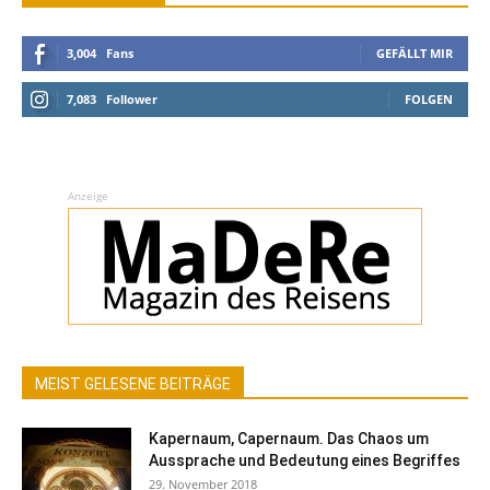
3,004
Fans
GEFÄLLT MIR
7,083
Follower
FOLGEN
Anzeige
MEIST GELESENE BEITRÄGE
Kapernaum, Capernaum. Das Chaos um
Aussprache und Bedeutung eines Begriffes
29. November 2018