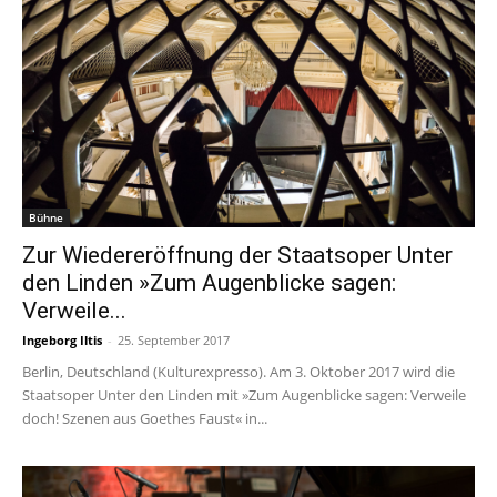
Bühne
Zur Wiedereröffnung der Staatsoper Unter
den Linden »Zum Augenblicke sagen:
Verweile...
Ingeborg Iltis
-
25. September 2017
Berlin, Deutschland (Kulturexpresso). Am 3. Oktober 2017 wird die
Staatsoper Unter den Linden mit »Zum Augenblicke sagen: Verweile
doch! Szenen aus Goethes Faust« in...