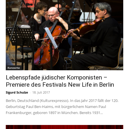
Konzerte
Lebenspfade jüdischer Komponisten –
Premiere des Festivals New Life in Berlin
Sigurd Schulze
-
18. Juli 2017
Berlin, Deutschland (Kulturexpresso). In das Jahr 2017 fällt der 120.
Geburtstag Paul Ben-Haims, mit bürgerlichem Namen Paul
Frankenburger, geboren 1897 in München. Bereits 1931...