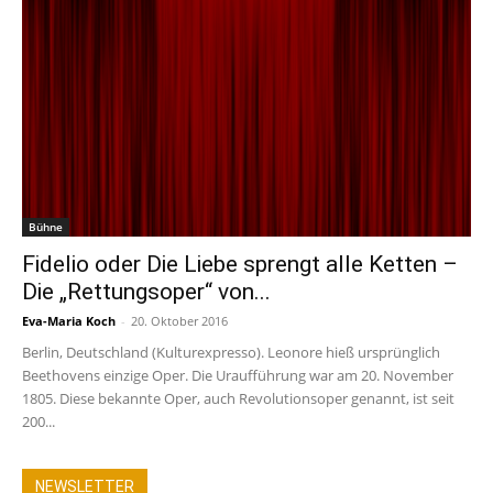
Bühne
Fidelio oder Die Liebe sprengt alle Ketten –
Die „Rettungsoper“ von...
Eva-Maria Koch
-
20. Oktober 2016
Berlin, Deutschland (Kulturexpresso). Leonore hieß ursprünglich
Beethovens einzige Oper. Die Uraufführung war am 20. November
1805. Diese bekannte Oper, auch Revolutionsoper genannt, ist seit
200...
NEWSLETTER