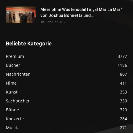
Meer ohne Wüstenschiffe. „El Mar La Mar“
von Joshua Bonnetta und...
18. Februar 2017
Beliebte Kategorie
Premium
3777
Bücher
1186
Nachrichten
807
Filme
411
Kunst
353
Sachbücher
330
Bühne
320
Konzerte
284
Musik
271