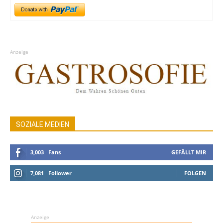
Anzeige
SOZIALE MEDIEN
3,003
Fans
GEFÄLLT MIR
7,081
Follower
FOLGEN
Anzeige