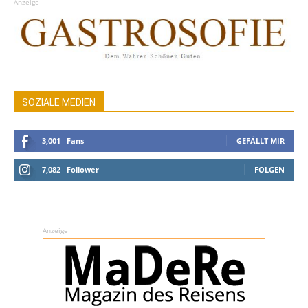
Anzeige
SOZIALE MEDIEN
3,001
Fans
GEFÄLLT MIR
7,082
Follower
FOLGEN
Anzeige