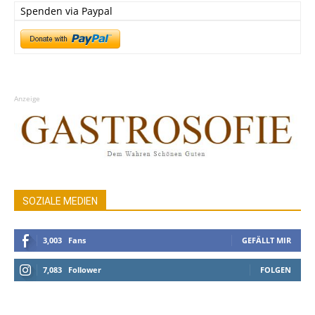
Spenden via Paypal
Anzeige
SOZIALE MEDIEN
3,003
Fans
GEFÄLLT MIR
7,083
Follower
FOLGEN