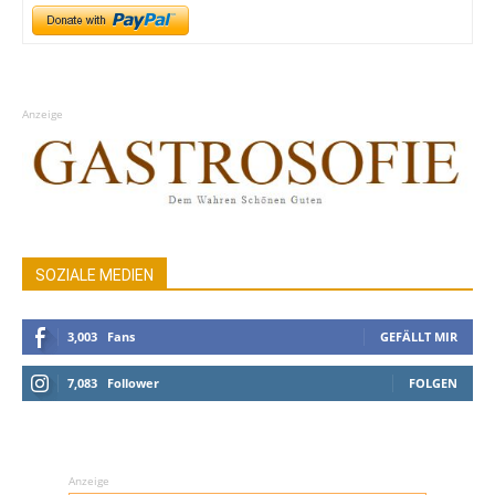
Anzeige
SOZIALE MEDIEN
3,003
Fans
GEFÄLLT MIR
7,083
Follower
FOLGEN
Anzeige