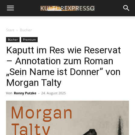
Start
Bücher
Bücher
Premium
Kaputt im Res wie Reservat
– Annotation zum Roman
„Sein Name ist Donner“ von
Morgan Talty
Von
Ronny Putzke
-
24. August 2025