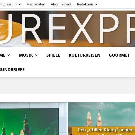
Impressum
Mediadaten
Abonnement
Redaktion
LME
MUSIK
SPIELE
KULTURREISEN
GOURMET
Kulturexpresso.de
RUNDBRIEFE
Den „stillen Klang“ sehen 