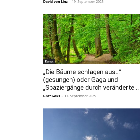
David von Linz
-
19. September 2025
Kunst
„Die Bäume schlagen aus…“
(gesungen) oder Gaga und
„Spaziergänge durch veränderte...
Graf Goks
-
11. September 2025