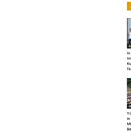
K
In
In
Ku
fe
M
Yo
in
Mi
Be