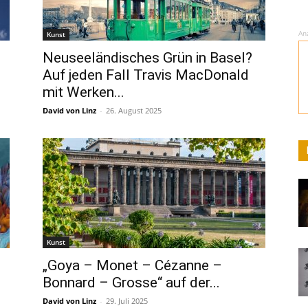
An
Kunst
Neuseeländisches Grün in Basel?
Auf jeden Fall Travis MacDonald
mit Werken...
David von Linz
-
26. August 2025
Kunst
„Goya – Monet – Cézanne –
Bonnard – Grosse“ auf der...
David von Linz
-
29. Juli 2025