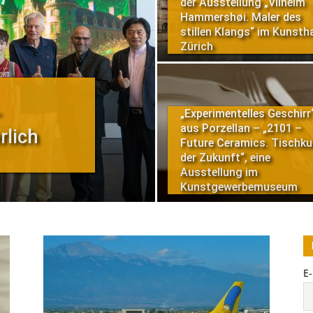
der Ausstellung „Vilhelm
Hammershøi. Maler des
stillen Klangs“ im Kunsth
Zürich
-
„Experimentelles Geschirr
aus Porzellan – „2101 –
rlich
Future Ceramics. Tischku
der Zukunft“, eine
Ausstellung im
Kunstgewerbemuseum
E