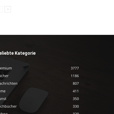
eliebte Kategorie
remium
3777
ücher
1186
achrichten
807
ilme
411
unst
350
achbücher
330
ühne
320