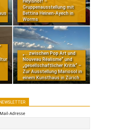
Heylshof! –
Gruppenausstellung mit
aus
Bettina Heinen-Ayech in
Worms
“
„… zwischen Pop Art und
ltur
Nouveau Réalisme“ und
„gesellschaftlicher Kritik“ –
Zur Ausstellung Mariosol in
einem Kunsthaus in Zürich
NEWSLETTER
-Mail-Adresse