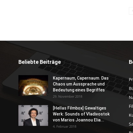
Beliebte Beiträge
B
Kapernaum, Capernaum. Das
P
Chaos um Aussprache und
B
Bedeutung eines Begriffes
29. November 2018
N
F
[Hellas Filmbox] Gewaltiges
Werk: Sounds of Vladivostok
K
von Marios Joannou Elia...
S
4. Februar 2018
B