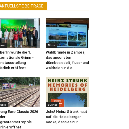
AKTUELLSTE BEITRÄGE
unst
Filme
 Berlin wurde die 1.
Waldbrände in Zamora,
ternationale Grimm-
das ansonsten
nstausstellung
dünnbesiedelt, fluss- und
ierlich eröffnet
waldreich in die...
usik
Bücher
ung Euro Classic 2026
Juhu! Heinz Strunk haut
 der
auf die Heidelberger
grantenmetropole
Kacke, dass es nur...
rlin eröffnet