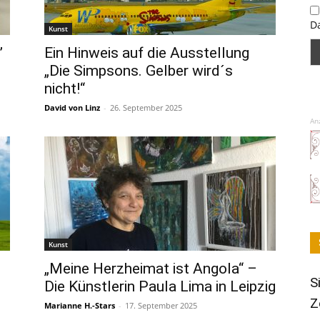
D
Kunst
”
Ein Hinweis auf die Ausstellung
„Die Simpsons. Gelber wird´s
nicht!“
David von Linz
-
26. September 2025
An
Kunst
„Meine Herzheimat ist Angola“ –
S
Die Künstlerin Paula Lima in Leipzig
Z
Marianne H.-Stars
-
17. September 2025