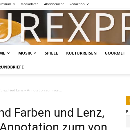
ressum
Mediadaten
Abonnement
Redaktion
LME
MUSIK
SPIELE
KULTURREISEN
GOURMET
Kulturexpresso.de
RUNDBRIEFE
Siegfried Lenz – Annotation zum von...
nd Farben und Lenz,
E
– Annotation zum von