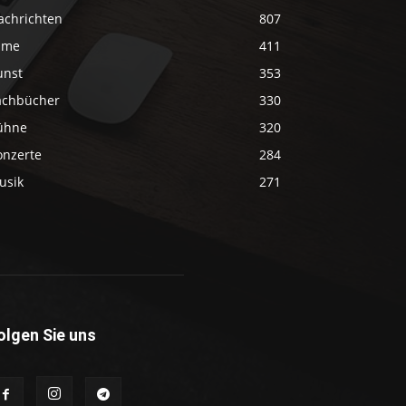
achrichten
807
ilme
411
unst
353
achbücher
330
ühne
320
onzerte
284
usik
271
olgen Sie uns