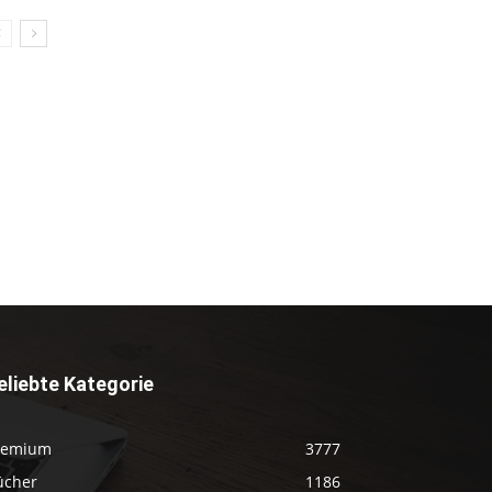
eliebte Kategorie
remium
3777
ücher
1186