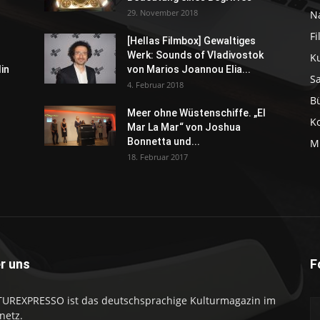
29. November 2018
N
F
[Hellas Filmbox] Gewaltiges
Werk: Sounds of Vladivostok
K
in
von Marios Joannou Elia...
S
4. Februar 2018
B
Meer ohne Wüstenschiffe. „El
K
Mar La Mar“ von Joshua
Bonnetta und...
M
18. Februar 2017
r uns
F
UREXPRESSO ist das deutschsprachige Kulturmagazin im
netz.