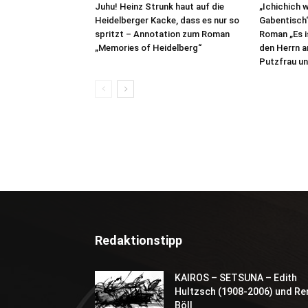
Juhu! Heinz Strunk haut auf die
„Ichichich w
Heidelberger Kacke, dass es nur so
Gabentisch
spritzt – Annotation zum Roman
Roman „Es is
„Memories of Heidelberg“
den Herrn a
Putzfrau un
Redaktionstipp
KAIROS – SETSUNA – Edith
Hultzsch (1908-2006) und Re
Böll