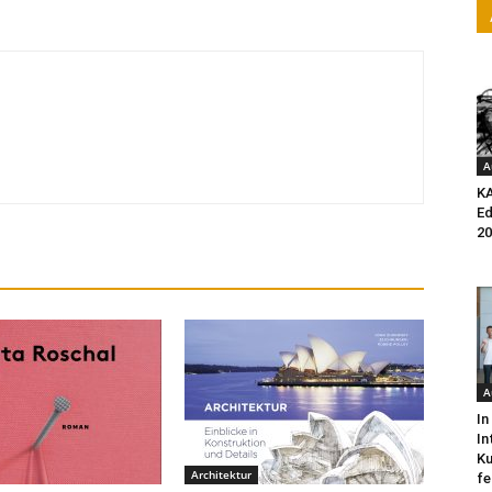
A
K
Ed
20
A
In
In
Ku
Architektur
fe