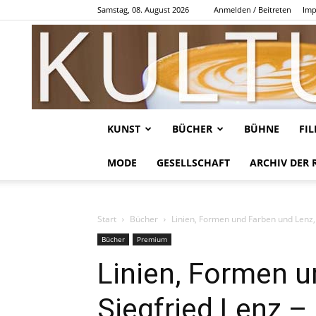
Samstag, 08. August 2026
Anmelden / Beitreten
Imp
KUNST
BÜCHER
BÜHNE
FI
MODE
GESELLSCHAFT
ARCHIV DER 
Start
Bücher
Linien, Formen und Farben und Lenz, 
Bücher
Premium
Linien, Formen u
Siegfried Lenz 