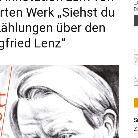
ierten Werk „Siehst du
D
zählungen über den
egfried Lenz“
An
S
Z