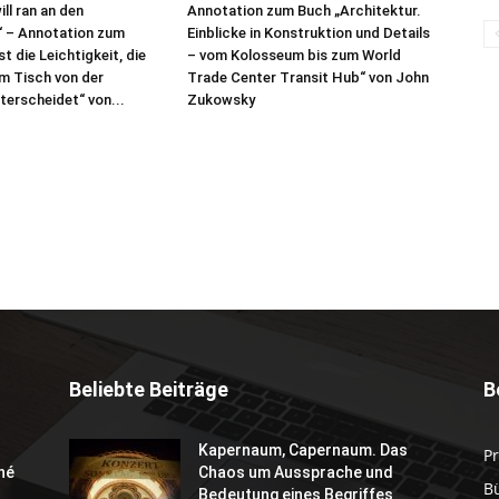
ill ran an den
Annotation zum Buch „Architektur.
“ – Annotation zum
Einblicke in Konstruktion und Details
t die Leichtigkeit, die
– vom Kolosseum bis zum World
m Tisch von der
Trade Center Transit Hub“ von John
terscheidet“ von...
Zukowsky
Beliebte Beiträge
B
Kapernaum, Capernaum. Das
P
né
Chaos um Aussprache und
B
Bedeutung eines Begriffes