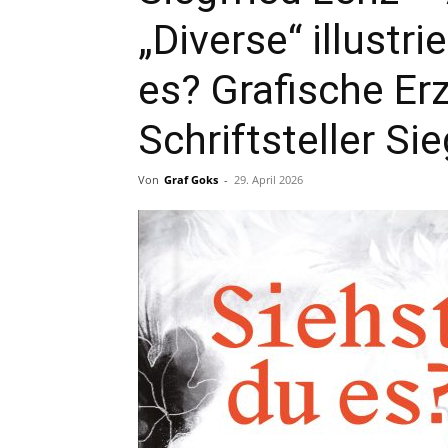
„Diverse“ illustr
es? Grafische Er
Schriftsteller Si
Von
Graf Goks
-
29. April 2026