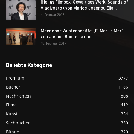
[Hellas Filmbox] Gewaltiges Werk: Sounds of
Vladivostok von Marios Joannou Elia...
4. Februar 2018
Meer ohne Wüstenschiffe. „El Mar La Mar“
von Joshua Bonnetta und...
18. Februar 2017
Beliebte Kategorie
Premium
3777
Bücher
1186
Nachrichten
808
Filme
412
Kunst
354
Sachbücher
330
Bühne
320