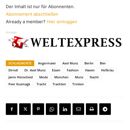
Der Inhalt ist nur für Abonnenten.
Abonnement abschließen
Already a member?
Hier einloggen
Anzeige
SCHLAGWORTE
Angermaier
Axel Munz
Berlin
Bier
Dirndl
Dr. Axel Munz
Essen
Fashion
Haxen
Hofbräu
Janni Hönscheid
Mode
München
Munz
Nacht
Peer Kusmagk
Tracht
Trachten
Trinken