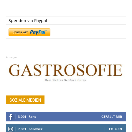
Spenden via Paypal
Anzeige
SOZIALE MEDIEN
3,004
Fans
GEFÄLLT MIR
7,083
Follower
FOLGEN