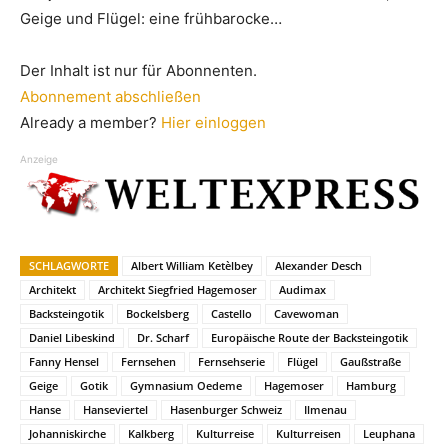
Geige und Flügel: eine frühbarocke…
Der Inhalt ist nur für Abonnenten.
Abonnement abschließen
Already a member?
Hier einloggen
Anzeige
SCHLAGWORTE
Albert William Ketèlbey
Alexander Desch
Architekt
Architekt Siegfried Hagemoser
Audimax
Backsteingotik
Bockelsberg
Castello
Cavewoman
Daniel Libeskind
Dr. Scharf
Europäische Route der Backsteingotik
Fanny Hensel
Fernsehen
Fernsehserie
Flügel
Gaußstraße
Geige
Gotik
Gymnasium Oedeme
Hagemoser
Hamburg
Hanse
Hanseviertel
Hasenburger Schweiz
Ilmenau
Johanniskirche
Kalkberg
Kulturreise
Kulturreisen
Leuphana