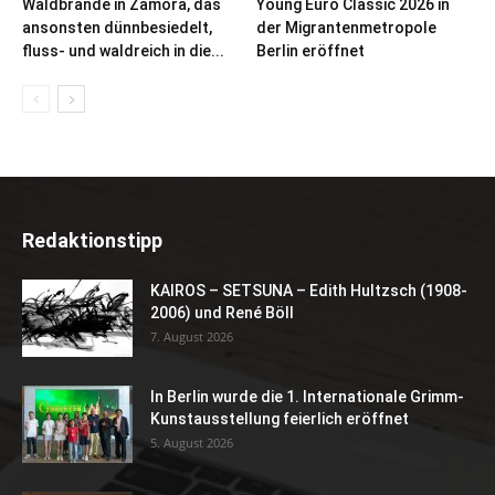
Waldbrände in Zamora, das
Young Euro Classic 2026 in
ansonsten dünnbesiedelt,
der Migrantenmetropole
fluss- und waldreich in die...
Berlin eröffnet
Redaktionstipp
KAIROS – SETSUNA – Edith Hultzsch (1908-
2006) und René Böll
7. August 2026
In Berlin wurde die 1. Internationale Grimm-
Kunstausstellung feierlich eröffnet
5. August 2026