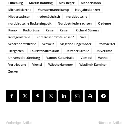
Lüneburg
Martin Rohlfing
Max Reger
Mendelssohn
Michaeliskirche
Munstermannskamp
Neujahrskonzert
Niedersachsen
niedersächsisch
norddeutsche
norddeutsche Backsteingotik
Nordostniedersachsen
Oedeme
Piano
Radio Zusa
Reise
Reisen
Richard Strauss
Röntgenstraße
Rote Rosen "Rote Rosen"
Salz
Scharnhorststraße
Schweiz
Siegfried Hagemoser
Stadtviertel
Tiergarten
Touristenattraktion
Uelzener Straße
Universität
Universität Lüneburg
Vamos-Kulturhalle
Vamos!
Vanhal
Vertriebene
Viertel
Wäscheklammer
Wladimir Kaminer
Zucker
Vorheriger Artikel
Nächster Artikel