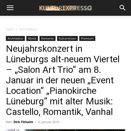
Start
Architektur
Architektur
Musik
Konzerte
Kulturreisen
Premium
Neujahrskonzert in
Lüneburgs alt-neuem Viertel
– „Salon Art Trio“ am 8.
Januar in der neuen „Event
Location“ „Pianokirche
Lüneburg“ mit alter Musik:
Castello, Romantik, Vanhal
Von
Dirk Fithalm
-
6. Januar 2016