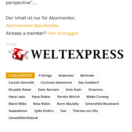
perspective“….
Der Inhalt ist nur für Abonnenten.
Abonnement abschließen
Already a member?
Hier einloggen
Anzeige
SCHLAGWORTE
4 Könige
Anderswo
Berlinale
Carolin Genreith
Corinnes Geheimnis
Das Golddorf
Dovaleh Reiser
Ester Amrami
Golo Euler
Greenme
Hana Laslo
Hana Rieber
Kerstin Ahlrich
Maike Conway
Marie Wilke
Neta Riskin
Romi Abulafia
Schönefeld Boulevard
Staatsdiener
Sylke Enders
Taxi
Theresa von Eltz
Umweltfilmfestival