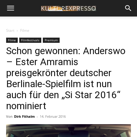
Start
Filme
Filme
Filmfestivals
Premium
Schon gewonnen: Anderswo
– Ester Amramis
preisgekrönter deutscher
Berlinale-Spielfilm ist nun
auch für den „Si Star 2016“
nominiert
Von
Dirk Fithalm
-
14. Februar 2016