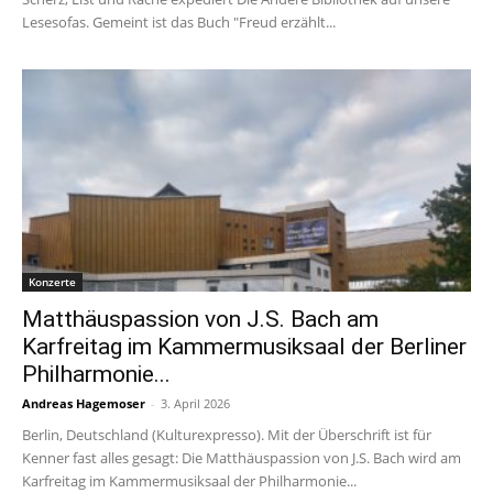
Lesesofas. Gemeint ist das Buch "Freud erzählt...
Konzerte
Matthäuspassion von J.S. Bach am
Karfreitag im Kammermusiksaal der Berliner
Philharmonie...
Andreas Hagemoser
-
3. April 2026
Berlin, Deutschland (Kulturexpresso). Mit der Überschrift ist für
Kenner fast alles gesagt: Die Matthäuspassion von J.S. Bach wird am
Karfreitag im Kammermusiksaal der Philharmonie...