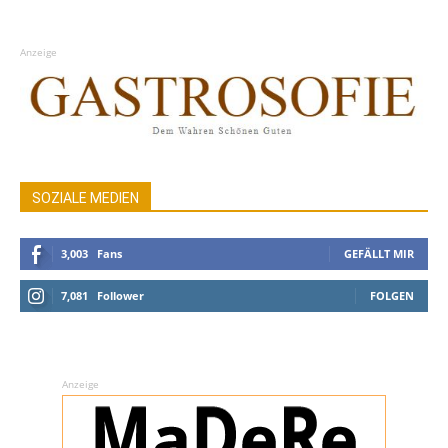
Anzeige
SOZIALE MEDIEN
3,003
Fans
GEFÄLLT MIR
7,081
Follower
FOLGEN
Anzeige