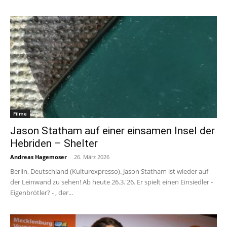
Filme
Jason Statham auf einer einsamen Insel der
Hebriden – Shelter
Andreas Hagemoser
-
26. März 2026
Berlin, Deutschland (Kulturexpresso). Jason Statham ist wieder auf
der Leinwand zu sehen! Ab heute 26.3.'26. Er spielt einen Einsiedler -
Eigenbrötler? - , der...