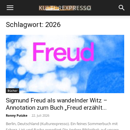
Schlagwort: 2026
Bücher
Sigmund Freud als wandelnder Witz –
Annotation zum Buch „Freud erzählt...
Ronny Putzke
-
22. Juli 2026
Berlin, Deutschland (Kulturexpresso). Ein feines Sommerbuch mit
Scherz, List und Rache expediert Die Andere Bibliothek auf unsere