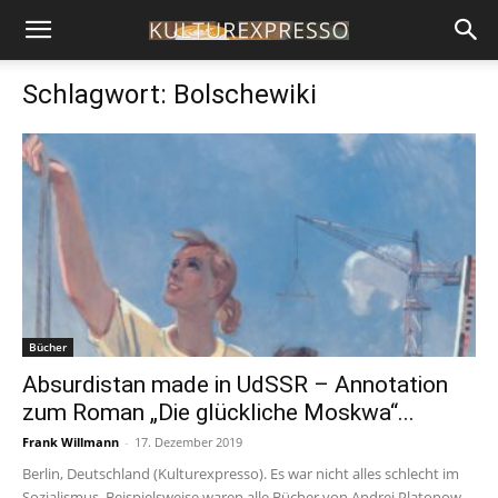
Schlagwort: Bolschewiki
Bücher
Absurdistan made in UdSSR – Annotation
zum Roman „Die glückliche Moskwa“...
Frank Willmann
-
17. Dezember 2019
Berlin, Deutschland (Kulturexpresso). Es war nicht alles schlecht im
Sozialismus. Beispielsweise waren alle Bücher von Andrej Platonow