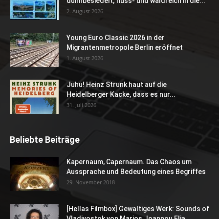
dünnbesiedelt, fluss- und waldreich in die...
2. August 2026
Young Euro Classic 2026 in der
Migrantenmetropole Berlin eröffnet
1. August 2026
Juhu! Heinz Strunk haut auf die
Heidelberger Kacke, dass es nur...
31. Juli 2026
Beliebte Beiträge
Kapernaum, Capernaum. Das Chaos um
Aussprache und Bedeutung eines Begriffes
29. November 2018
[Hellas Filmbox] Gewaltiges Werk: Sounds of
Vladivostok von Marios Joannou Elia...