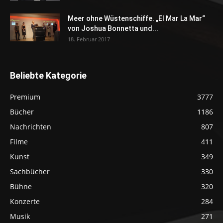
Meer ohne Wüstenschiffe. „El Mar La Mar“
von Joshua Bonnetta und...
18. Februar 2017
Beliebte Kategorie
Premium
3777
Bücher
1186
Nachrichten
807
Filme
411
Kunst
349
Sachbücher
330
Bühne
320
Konzerte
284
Musik
271