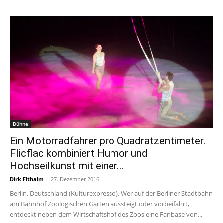
Bühne
Ein Motorradfahrer pro Quadratzentimeter.
Flicflac kombiniert Humor und
Hochseilkunst mit einer...
Dirk Fithalm
-
27. Dezember 2016
Berlin, Deutschland (Kulturexpresso). Wer auf der Berliner Stadtbahn
am Bahnhof Zoologischen Garten aussteigt oder vorbeifährt,
entdeckt neben dem Wirtschaftshof des Zoos eine Fanbase von...