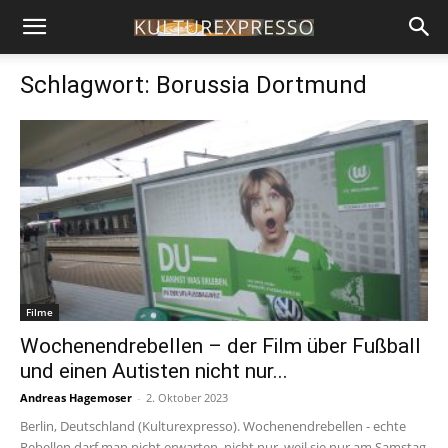
Schlagwort: Borussia Dortmund
Filme
Wochenendrebellen – der Film über Fußball
und einen Autisten nicht nur...
Andreas Hagemoser
-
2. Oktober 2023
Berlin, Deutschland (Kulturexpresso). Wochenendrebellen - echte
Rebellen darf man nicht erwarten, nicht nur, weil sie nur am Samstag