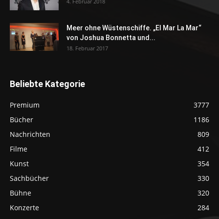
4. Februar 2018
Meer ohne Wüstenschiffe. „El Mar La Mar“
von Joshua Bonnetta und...
18. Februar 2017
Beliebte Kategorie
Premium
3777
Bücher
1186
Nachrichten
809
Filme
412
Kunst
354
Sachbücher
330
Bühne
320
Konzerte
284