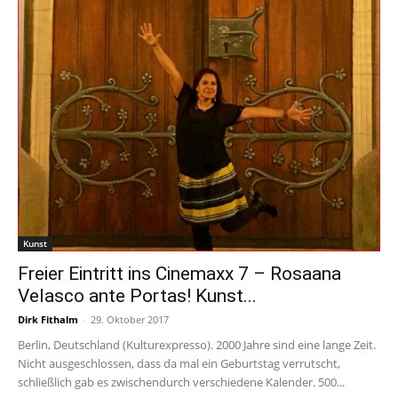
Kunst
Freier Eintritt ins Cinemaxx 7 – Rosaana
Velasco ante Portas! Kunst...
Dirk Fithalm
-
29. Oktober 2017
Berlin, Deutschland (Kulturexpresso). 2000 Jahre sind eine lange Zeit.
Nicht ausgeschlossen, dass da mal ein Geburtstag verrutscht,
schließlich gab es zwischendurch verschiedene Kalender. 500...