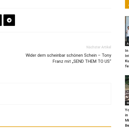
A
Nächster Artikel
In
Wider dem scheinbar schönen Schein – Tony
In
Franz mit „SEND THEM TO US“
Ku
fe
M
Yo
in
Mi
Be