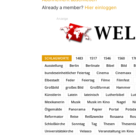
Already a member?
Hier einloggen
Anzeige
SCHLAGWORTE
1483
1517
1546
1560
17
Ausstellung
Berlin
Berlinale
Bibel
Bild
B
bundeseinheitlicher Feiertag
Cinema
Cinemaxx
Elbestadt
Feder
Feiertag
Filme
Filmfest
Großbild
großes Bild
Großformat
Hammer
Künstlerin
Latein
lateinisch
Lutherbibel
Lut
Mexikanerin
Musik
Musik im Kino
Nagel
Ni
Ölgemälde
Panorama
Papier
Portal
Potsda
Reformator
Reise
Reißzwecke
Rosaana
Ros
Schloßkirche
Sonntag
Tag
Thesen
Thesentü
Universitätskirche
Velasco
Veranstaltung im Kino