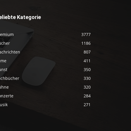
eliebte Kategorie
remium
3777
ücher
1186
achrichten
807
ilme
411
unst
350
achbücher
330
ühne
320
onzerte
284
usik
271