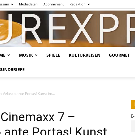
essum
Mediadaten
Abonnement
Redaktion
LME
MUSIK
SPIELE
KULTURREISEN
GOURMET
Kulturexpresso.de
RUNDBRIEFE
a Velasco ante Portas! Kunst im...
ns Cinemaxx 7 –
E
 ante Portas! Kunst