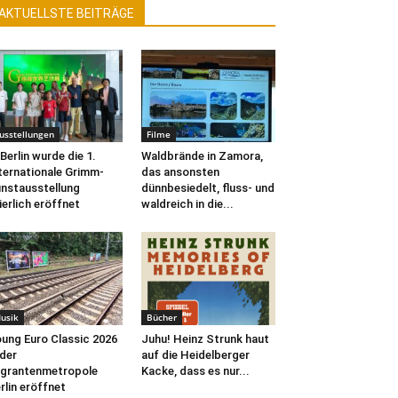
AKTUELLSTE BEITRÄGE
usstellungen
Filme
 Berlin wurde die 1.
Waldbrände in Zamora,
ternationale Grimm-
das ansonsten
nstausstellung
dünnbesiedelt, fluss- und
ierlich eröffnet
waldreich in die...
usik
Bücher
ung Euro Classic 2026
Juhu! Heinz Strunk haut
 der
auf die Heidelberger
grantenmetropole
Kacke, dass es nur...
rlin eröffnet