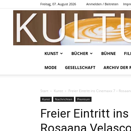
Freitag, 07. August 2026
Anmelden / Beitreten
Impr
KUNST
BÜCHER
BÜHNE
FI
MODE
GESELLSCHAFT
ARCHIV DER 
Start
Kunst
Freier Eintritt ins Cinemaxx 7 – Rosaan
Kunst
Nachrichten
Premium
Freier Eintritt i
Rosaana Velasco