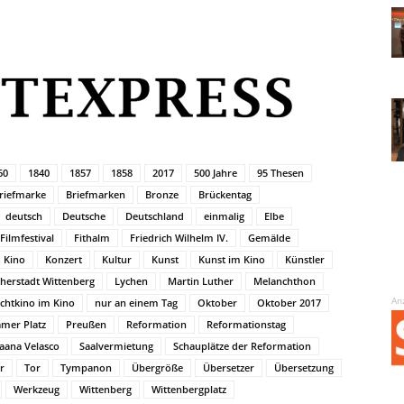
60
1840
1857
1858
2017
500 Jahre
95 Thesen
riefmarke
Briefmarken
Bronze
Brückentag
deutsch
Deutsche
Deutschland
einmalig
Elbe
Filmfestival
Fithalm
Friedrich Wilhelm IV.
Gemälde
Kino
Konzert
Kultur
Kunst
Kunst im Kino
Künstler
herstadt Wittenberg
Lychen
Martin Luther
Melanchthon
An
chtkino im Kino
nur an einem Tag
Oktober
Oktober 2017
mer Platz
Preußen
Reformation
Reformationstag
aana Velasco
Saalvermietung
Schauplätze der Reformation
r
Tor
Tympanon
Übergröße
Übersetzer
Übersetzung
Werkzeug
Wittenberg
Wittenbergplatz