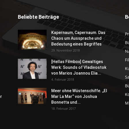
Beliebte Beiträge
B
Kapernaum, Capernaum. Das
P
Chaos um Aussprache und
B
Bedeutung eines Begriffes
29. November 2018
N
F
[Hellas Filmbox] Gewaltiges
Werk: Sounds of Vladivostok
K
von Marios Joannou Elia...
S
4. Februar 2018
B
Meer ohne Wüstenschiffe. „El
K
er
Mar La Mar“ von Joshua
Bonnetta und...
M
18. Februar 2017