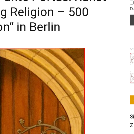
ng Religion – 500
D
n“ in Berlin
An
S
Z