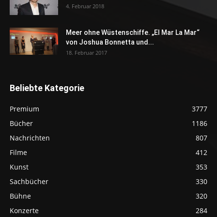
4. Februar 2018
Meer ohne Wüstenschiffe. „El Mar La Mar“
von Joshua Bonnetta und...
18. Februar 2017
Beliebte Kategorie
Premium
3777
Bücher
1186
Nachrichten
807
Filme
412
Kunst
353
Sachbücher
330
Bühne
320
Konzerte
284