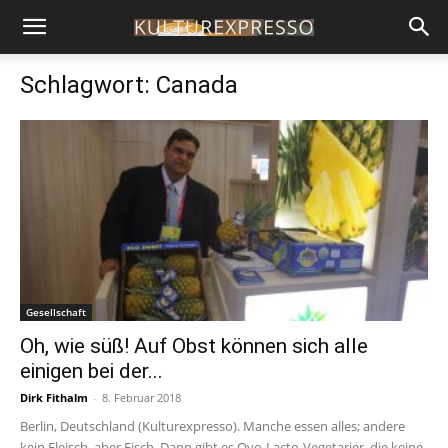
Schlagwort: Canada
Gesellschaft
Oh, wie süß! Auf Obst können sich alle
einigen bei der...
Dirk Fithalm
-
8. Februar 2018
Berlin, Deutschland (Kulturexpresso). Manche essen alles; andere
kein Fleisch, aber Fisch. Dann gibt es Ovo-Lacto-Vegetarier, die keine