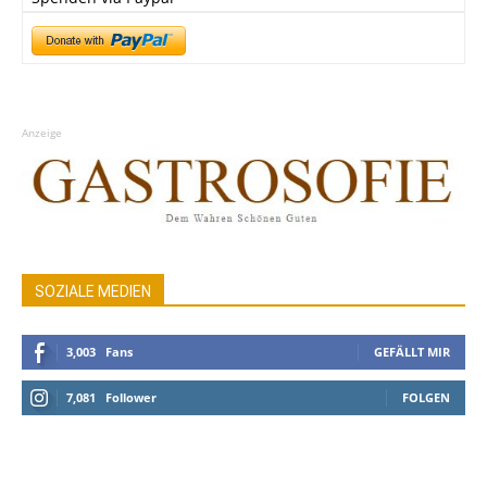
Anzeige
SOZIALE MEDIEN
3,003
Fans
GEFÄLLT MIR
7,081
Follower
FOLGEN