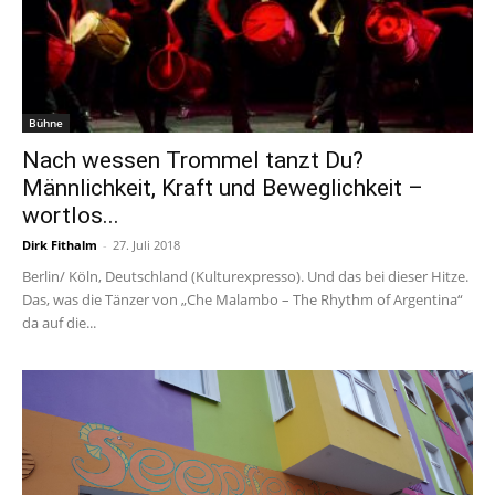
Bühne
Nach wessen Trommel tanzt Du?
Männlichkeit, Kraft und Beweglichkeit –
wortlos...
Dirk Fithalm
-
27. Juli 2018
Berlin/ Köln, Deutschland (Kulturexpresso). Und das bei dieser Hitze.
Das, was die Tänzer von „Che Malambo – The Rhythm of Argentina“
da auf die...