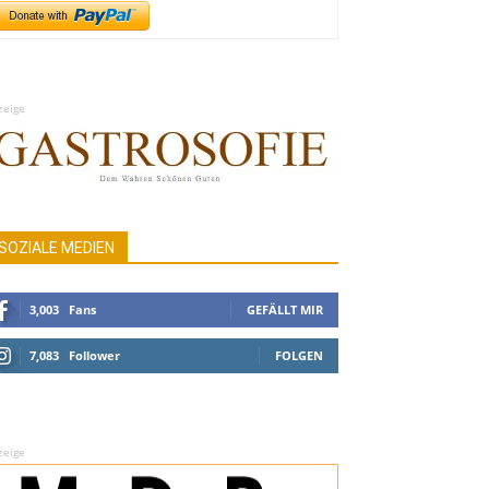
zeige
SOZIALE MEDIEN
3,003
Fans
GEFÄLLT MIR
7,083
Follower
FOLGEN
zeige