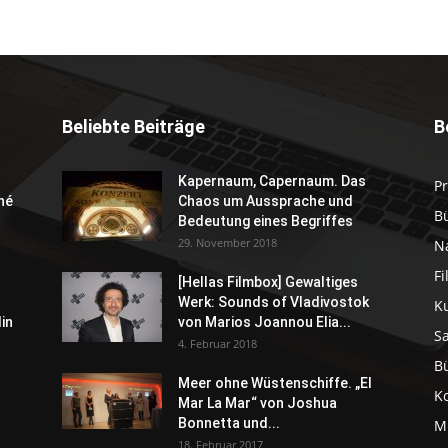
Beliebte Beiträge
B
Kapernaum, Capernaum. Das
P
né
Chaos um Aussprache und
B
Bedeutung eines Begriffes
29. November 2018
N
F
[Hellas Filmbox] Gewaltiges
Werk: Sounds of Vladivostok
K
in
von Marios Joannou Elia...
S
4. Februar 2018
B
Meer ohne Wüstenschiffe. „El
K
Mar La Mar“ von Joshua
Bonnetta und...
M
18. Februar 2017