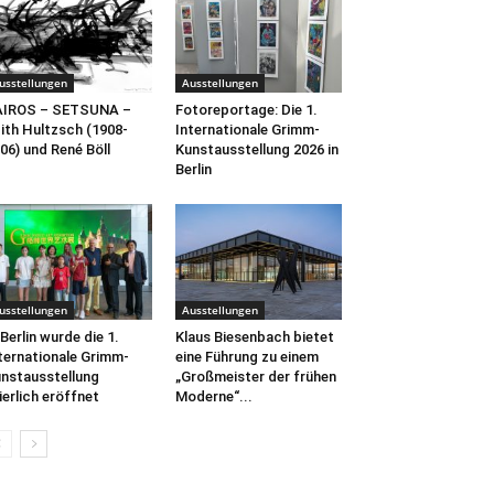
usstellungen
Ausstellungen
AIROS – SETSUNA –
Fotoreportage: Die 1.
ith Hultzsch (1908-
Internationale Grimm-
06) und René Böll
Kunstausstellung 2026 in
Berlin
usstellungen
Ausstellungen
 Berlin wurde die 1.
Klaus Biesenbach bietet
ternationale Grimm-
eine Führung zu einem
nstausstellung
„Großmeister der frühen
ierlich eröffnet
Moderne“...