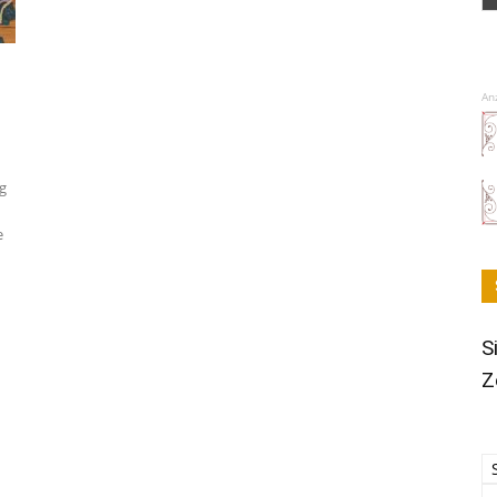
An
g
e
S
Z