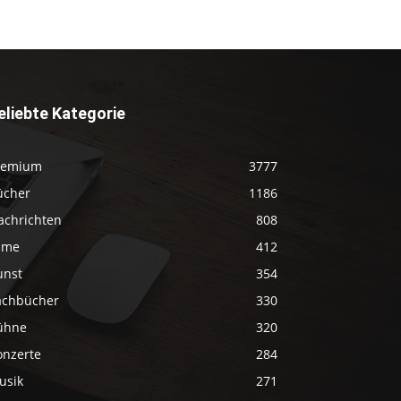
eliebte Kategorie
remium
3777
ücher
1186
achrichten
808
ilme
412
unst
354
achbücher
330
ühne
320
onzerte
284
usik
271