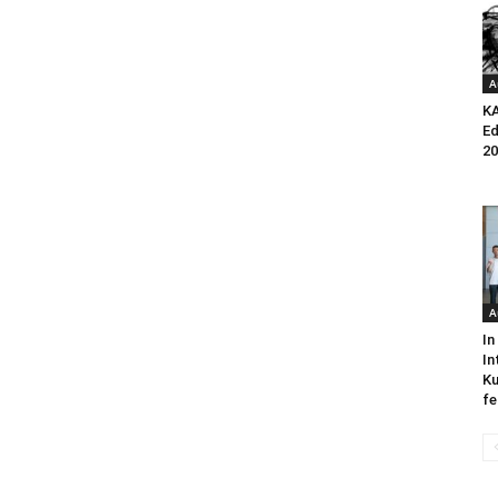
A
K
Ed
20
A
In
In
Ku
fe