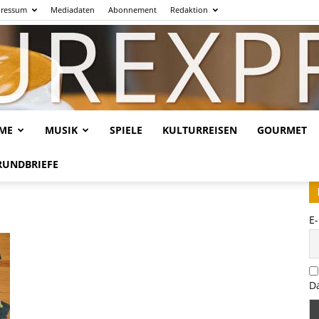
ressum
Mediadaten
Abonnement
Redaktion
LME
MUSIK
SPIELE
KULTURREISEN
GOURMET
Kulturexpresso.de
RUNDBRIEFE
E
D