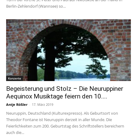
Berlin-Zehlendorf (Wannsee) so...
Konzerte
Begeisterung und Stolz – Die Neuruppiner
Aequinox Musiktage feiern den 10....
Antje Rößler
-
17. März 2019
Neuruppin, Deutschland (Kulturexpresso). Als Geburtsort von
Theodor Fontane ist Neuruppin derzeit in aller Munde. Die
Feierlichkeiten zum 200. Geburtstag des Schriftstellers bereichern
auch die...