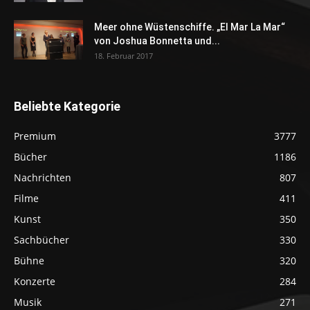
Meer ohne Wüstenschiffe. „El Mar La Mar“
von Joshua Bonnetta und...
18. Februar 2017
Beliebte Kategorie
Premium
3777
Bücher
1186
Nachrichten
807
Filme
411
Kunst
350
Sachbücher
330
Bühne
320
Konzerte
284
Musik
271