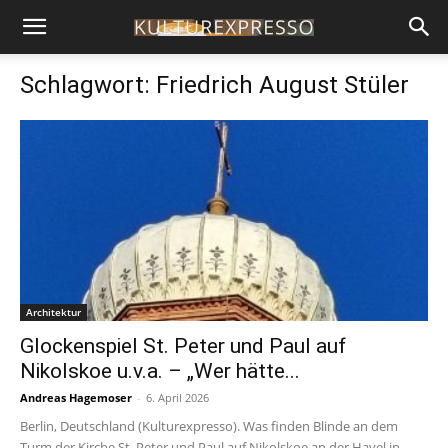
Schlagwort: Friedrich August Stüler
Architektur
Glockenspiel St. Peter und Paul auf
Nikolskoe u.v.a. – „Wer hätte...
Andreas Hagemoser
-
6. April 2026
Berlin, Deutschland (Kulturexpresso). Was finden Blinde an dem
Turm der Kirche St. Peter und Paul auf Nikolskoe an der Havel in