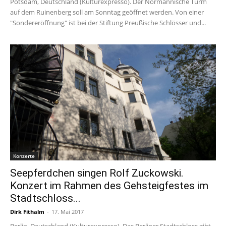
Potsdam, Deutschland (Kulturexpresso). Der Normannische Turm
auf dem Ruinenberg soll am Sonntag geöffnet werden. Von einer
"Sondereröffnung" ist bei der Stiftung Preußische Schlösser und...
Konzerte
Seepferdchen singen Rolf Zuckowski.
Konzert im Rahmen des Gehsteigfestes im
Stadtschloss...
Dirk Fithalm
-
17. Mai 2017
Berlin, Deutschland (Kulturexpresso). Das Berliner Stadtschloss gibt