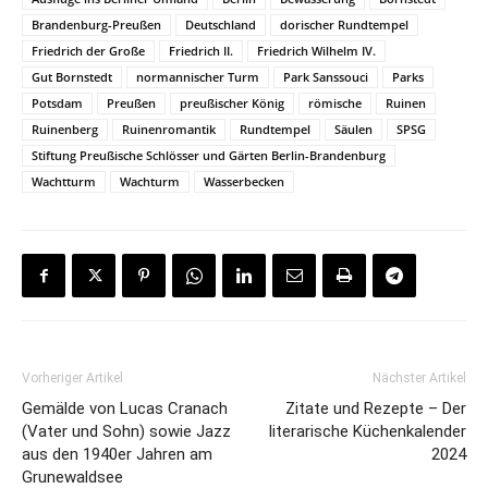
Brandenburg-Preußen
Deutschland
dorischer Rundtempel
Friedrich der Große
Friedrich II.
Friedrich Wilhelm IV.
Gut Bornstedt
normannischer Turm
Park Sanssouci
Parks
Potsdam
Preußen
preußischer König
römische
Ruinen
Ruinenberg
Ruinenromantik
Rundtempel
Säulen
SPSG
Stiftung Preußische Schlösser und Gärten Berlin-Brandenburg
Wachtturm
Wachturm
Wasserbecken
Vorheriger Artikel
Nächster Artikel
Gemälde von Lucas Cranach
Zitate und Rezepte – Der
(Vater und Sohn) sowie Jazz
literarische Küchenkalender
aus den 1940er Jahren am
2024
Grunewaldsee