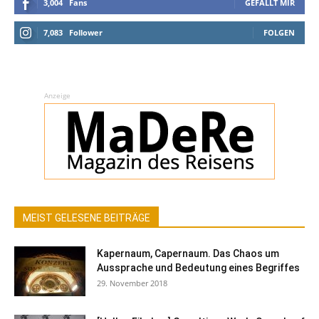
3,004
Fans
GEFÄLLT MIR
7,083
Follower
FOLGEN
Anzeige
MEIST GELESENE BEITRÄGE
Kapernaum, Capernaum. Das Chaos um
Aussprache und Bedeutung eines Begriffes
29. November 2018