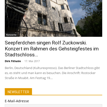
Konzerte
Seepferdchen singen Rolf Zuckowski.
Konzert im Rahmen des Gehsteigfestes im
Stadtschloss...
Dirk Fithalm
-
17. Mai 2017
Berlin, Deutschland (Kulturexpresso). Das Berliner Stadtschloss gibt
es, es steht und man kann es besuchen. Die Anschrift: Rostocker
Straße in Moabit. Am Festtag 19....
NEWSLETTER
E-Mail-Adresse