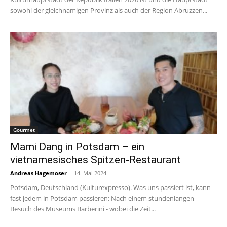
sowohl der gleichnamigen Provinz als auch der Region Abruzzen...
Gourmet
Mami Dang in Potsdam – ein
vietnamesisches Spitzen-Restaurant
Andreas Hagemoser
-
14. Mai 2024
Potsdam, Deutschland (Kulturexpresso). Was uns passiert ist, kann
fast jedem in Potsdam passieren: Nach einem stundenlangen
Besuch des Museums Barberini - wobei die Zeit...