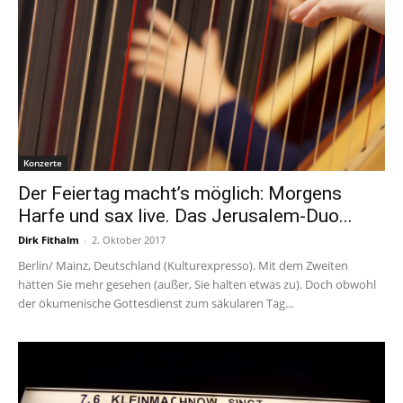
Konzerte
Der Feiertag macht’s möglich: Morgens
Harfe und sax live. Das Jerusalem-Duo...
Dirk Fithalm
-
2. Oktober 2017
Berlin/ Mainz, Deutschland (Kulturexpresso). Mit dem Zweiten
hätten Sie mehr gesehen (außer, Sie halten etwas zu). Doch obwohl
der ökumenische Gottesdienst zum säkularen Tag...