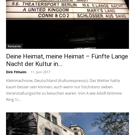
Konzerte
Deine Heimat, meine Heimat – Fünfte Lange
Nacht der Kultur in...
Dirk Fithalm
-
11. Juni 2017
Kleinmachnow, Deutschland (Kulturexpresso). Das Wetter hätte
kaum besser sein können, auch wenn nur höchstens sieben
Veranstaltungsorte zu besuchen waren. Von A wie Adolf-Grimme-
Ring 1/...