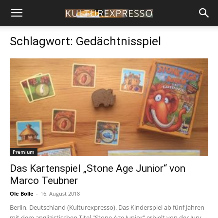
Schlagwort: Gedächtnisspiel
Premium
Das Kartenspiel „Stone Age Junior“ von
Marco Teubner
Ole Bolle
-
16. August 2018
Berlin, Deutschland (Kulturexpresso). Das Kinderspiel ab fünf Jahren
mit dem anglizistischen Titel "Stone Age Junior" erhielt von der Jury