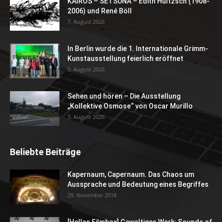
KAIROS – SETSUNA – Edith Hultzsch (1908-
2006) und René Böll
7. August 2026
In Berlin wurde die 1. Internationale Grimm-
Kunstausstellung feierlich eröffnet
5. August 2026
Sehen und hören – Die Ausstellung
„Kollektive Osmose“ von Oscar Murillo
3. August 2026
Beliebte Beiträge
Kapernaum, Capernaum. Das Chaos um
Aussprache und Bedeutung eines Begriffes
29. November 2018
[Hellas Filmbox] Gewaltiges Werk: Sounds of