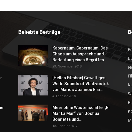
Beliebte Beiträge
B
Kapernaum, Capernaum. Das
P
Chaos um Aussprache und
B
Bedeutung eines Begriffes
29. November 2018
N
F
er
[Hellas Filmbox] Gewaltiges
Werk: Sounds of Vladivostok
K
von Marios Joannou Elia...
S
4. Februar 2018
B
ie
Meer ohne Wüstenschiffe. „El
K
Mar La Mar“ von Joshua
Bonnetta und...
M
18. Februar 2017