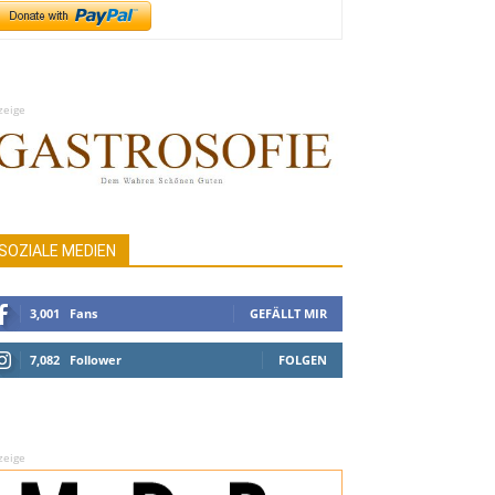
zeige
SOZIALE MEDIEN
3,001
Fans
GEFÄLLT MIR
7,082
Follower
FOLGEN
zeige