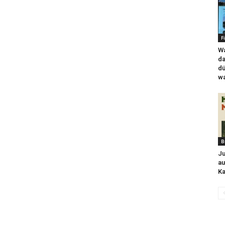
F
Wa
da
dü
wa
B
Ju
au
Ka