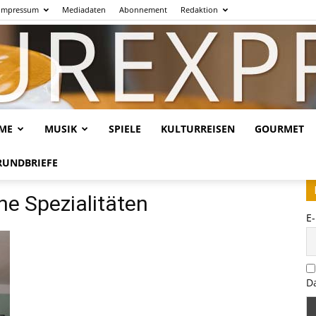
Impressum
Mediadaten
Abonnement
Redaktion
LME
MUSIK
SPIELE
KULTURREISEN
GOURMET
Kulturexpresso.de
RUNDBRIEFE
he Spezialitäten
E
D