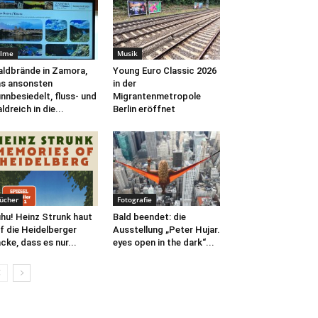
ilme
Musik
ldbrände in Zamora,
Young Euro Classic 2026
s ansonsten
in der
nnbesiedelt, fluss- und
Migrantenmetropole
ldreich in die...
Berlin eröffnet
ücher
Fotografie
hu! Heinz Strunk haut
Bald beendet: die
f die Heidelberger
Ausstellung „Peter Hujar.
cke, dass es nur...
eyes open in the dark“...