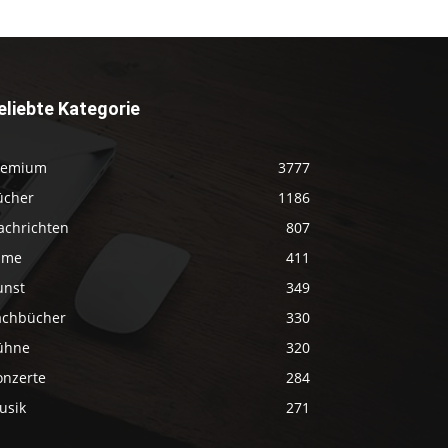
eliebte Kategorie
remium
3777
ücher
1186
achrichten
807
ilme
411
unst
349
achbücher
330
ühne
320
onzerte
284
usik
271