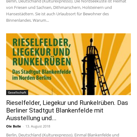
Berlin, Deutschland (Kulturexpresso). Die Nordseeküste ist Heimat
von Friesen und Sachsen, Dithmarschern, Holsteinern und
Hansestädtern. Sie ist auch Urlaubsort für Bewohner des
Binnenlandes. Warum...
Gesellschaft
Rieselfelder, Liegekur und Runkelrüben. Das
Berliner Stadtgut Blankenfelde mit
Ausstellung und...
Ole Bolle
-
13. August 2018
Berlin, Deutschland (Kulturexpresso). Einmal Blankenfelde und