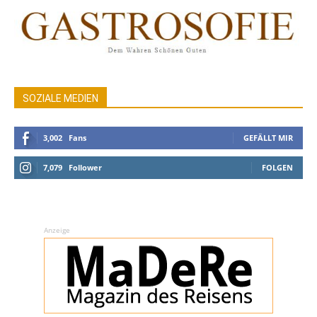
SOZIALE MEDIEN
3,002
Fans
GEFÄLLT MIR
7,079
Follower
FOLGEN
Anzeige