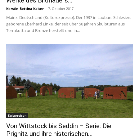
Werke des Bildhauers...
Kerstin-Bettina Kaiser
-
7. Oktober 2017
Mainz, Deutschland (Kulturexpresso). Der 1937 in Lauban, Schlesien,
geborene Eberhard Linke, der seit über 50 Jahren Skulpturen aus
Terrakotta und Bronze herstellt und in...
Kulturreisen
Von Wittstock bis Seddin – Serie: Die
Prignitz und ihre historischen...