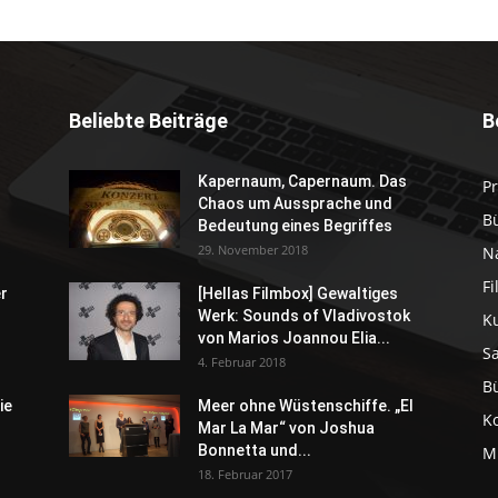
Beliebte Beiträge
B
Kapernaum, Capernaum. Das
P
Chaos um Aussprache und
B
Bedeutung eines Begriffes
29. November 2018
N
F
er
[Hellas Filmbox] Gewaltiges
Werk: Sounds of Vladivostok
K
von Marios Joannou Elia...
S
4. Februar 2018
B
ie
Meer ohne Wüstenschiffe. „El
K
Mar La Mar“ von Joshua
Bonnetta und...
M
18. Februar 2017