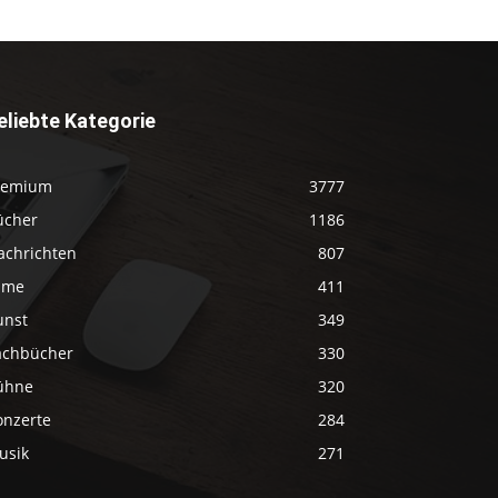
eliebte Kategorie
remium
3777
ücher
1186
achrichten
807
ilme
411
unst
349
achbücher
330
ühne
320
onzerte
284
usik
271