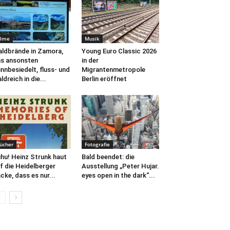
ilme
Musik
ldbrände in Zamora,
Young Euro Classic 2026
s ansonsten
in der
nnbesiedelt, fluss- und
Migrantenmetropole
ldreich in die...
Berlin eröffnet
ücher
Fotografie
hu! Heinz Strunk haut
Bald beendet: die
f die Heidelberger
Ausstellung „Peter Hujar.
cke, dass es nur...
eyes open in the dark“...