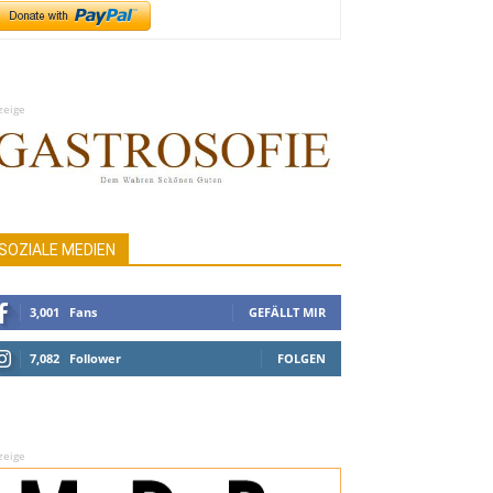
zeige
SOZIALE MEDIEN
3,001
Fans
GEFÄLLT MIR
7,082
Follower
FOLGEN
zeige