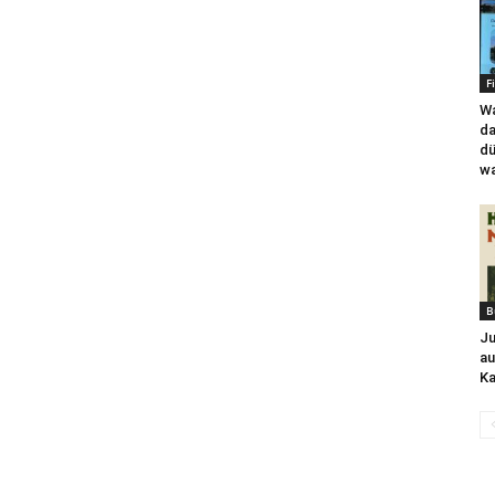
F
Wa
da
dü
wa
B
Ju
au
Ka