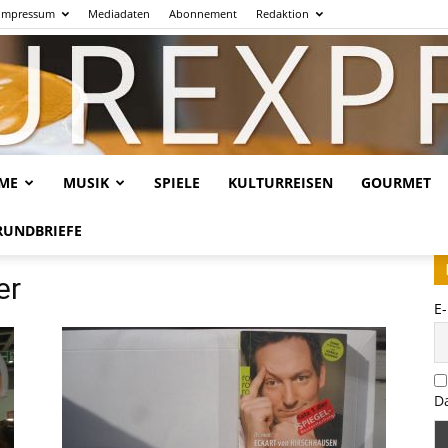
Impressum
Mediadaten
Abonnement
Redaktion
LME
MUSIK
SPIELE
KULTURREISEN
GOURMET
Kulturexpresso.de
RUNDBRIEFE
er
E
D