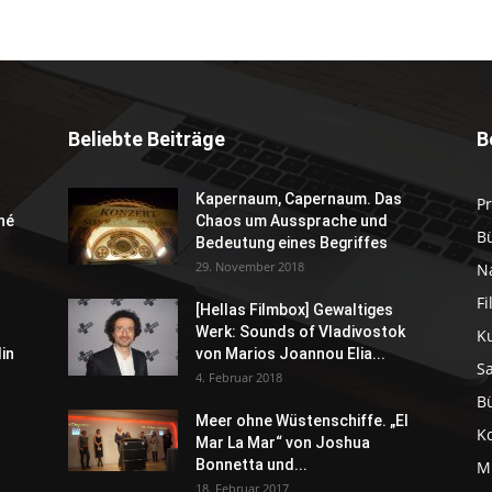
Beliebte Beiträge
B
Kapernaum, Capernaum. Das
P
né
Chaos um Aussprache und
B
Bedeutung eines Begriffes
29. November 2018
N
F
[Hellas Filmbox] Gewaltiges
Werk: Sounds of Vladivostok
K
in
von Marios Joannou Elia...
S
4. Februar 2018
B
Meer ohne Wüstenschiffe. „El
K
Mar La Mar“ von Joshua
Bonnetta und...
M
18. Februar 2017