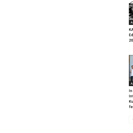
A
K
Ed
20
A
In
In
Ku
fe