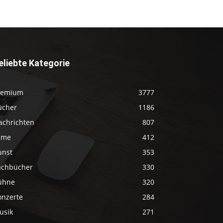
eliebte Kategorie
remium
3777
ücher
1186
achrichten
807
ilme
412
unst
353
achbücher
330
ühne
320
onzerte
284
usik
271