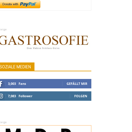
zeige
SOZIALE MEDIEN
3,003
Fans
GEFÄLLT MIR
7,083
Follower
FOLGEN
zeige