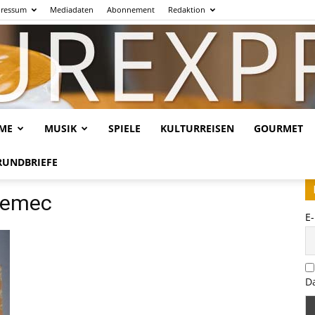
ressum
Mediadaten
Abonnement
Redaktion
LME
MUSIK
SPIELE
KULTURREISEN
GOURMET
Kulturexpresso.de
RUNDBRIEFE
 Nemec
E
D