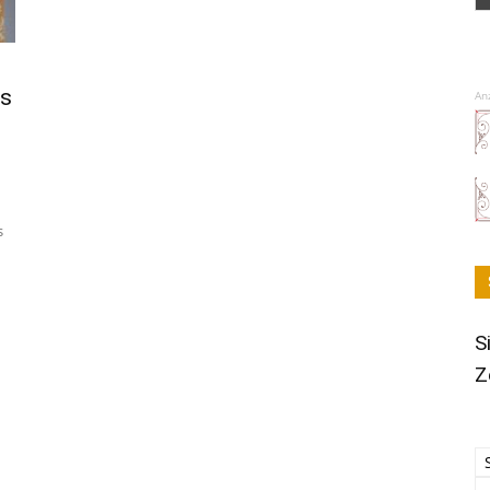
es
An
s
S
Z