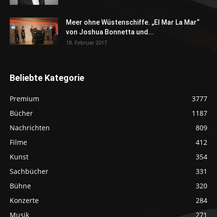
Meer ohne Wüstenschiffe. „El Mar La Mar“
von Joshua Bonnetta und...
18. Februar 2017
Beliebte Kategorie
Premium
3777
Bücher
1187
Nachrichten
809
Filme
412
Kunst
354
Sachbücher
331
Bühne
320
Konzerte
284
Musik
271