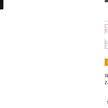
An
S
Z