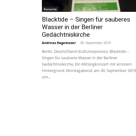
Konzerte
Blacktide – Singen für sauberes
Wasser in der Berliner
Gedächtniskirche
Andreas Hagemoser
-
30. September 2019
Berlin, Deutschland (Kulturexpresso). Blacktide –
Singen für sauberes Wasser in der Berliner
Gedächtniskirche. Ein Mitsingkonzert mit ernstem
Hintergrund. Montagabend, am 30. September 2019
um...