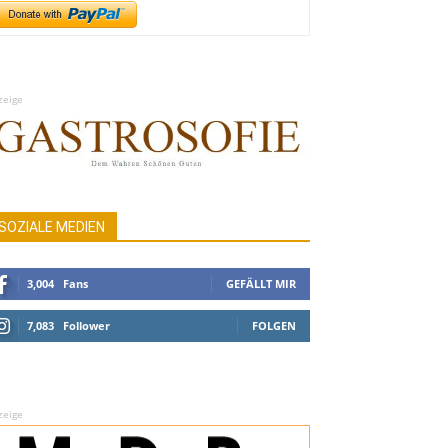
zeige
SOZIALE MEDIEN
3,004
Fans
GEFÄLLT MIR
7,083
Follower
FOLGEN
zeige