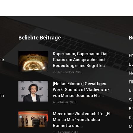
Beliebte Beiträge
B
Kapernaum, Capernaum. Das
P
né
Chaos um Aussprache und
B
Bedeutung eines Begriffes
29. November 2018
N
F
[Hellas Filmbox] Gewaltiges
Werk: Sounds of Vladivostok
K
in
von Marios Joannou Elia...
S
4. Februar 2018
B
Meer ohne Wüstenschiffe. „El
K
Mar La Mar“ von Joshua
Bonnetta und...
M
18. Februar 2017