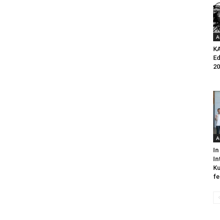
A
K
Ed
20
A
In
In
Ku
fe