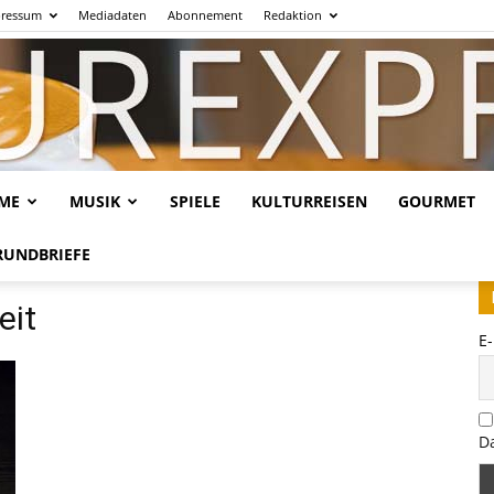
ressum
Mediadaten
Abonnement
Redaktion
LME
MUSIK
SPIELE
KULTURREISEN
GOURMET
Kulturexpresso.de
RUNDBRIEFE
eit
E
D