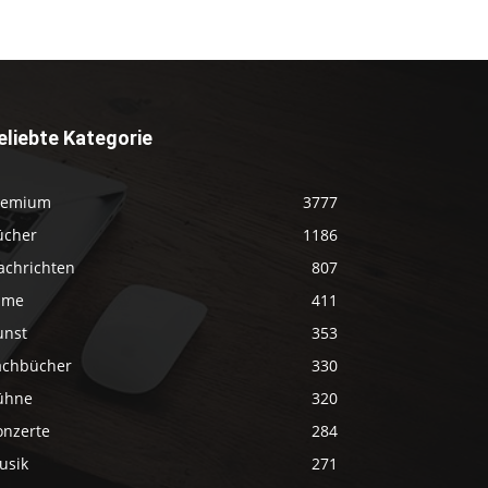
eliebte Kategorie
remium
3777
ücher
1186
achrichten
807
ilme
411
unst
353
achbücher
330
ühne
320
onzerte
284
usik
271