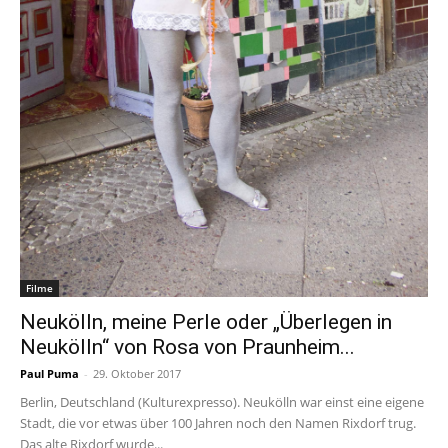
Filme
Neukölln, meine Perle oder „Überlegen in
Neukölln“ von Rosa von Praunheim...
Paul Puma
-
29. Oktober 2017
Berlin, Deutschland (Kulturexpresso). Neukölln war einst eine eigene
Stadt, die vor etwas über 100 Jahren noch den Namen Rixdorf trug.
Das alte Rixdorf wurde...