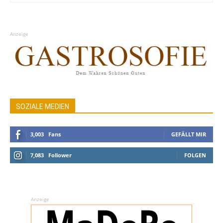
Anzeige
SOZIALE MEDIEN
3,003
Fans
GEFÄLLT MIR
7,083
Follower
FOLGEN
Anzeige