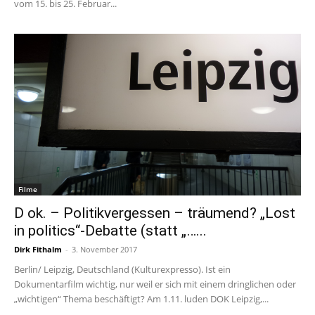
vom 15. bis 25. Februar...
Filme
D ok. – Politikvergessen – träumend? „Lost
in politics“-Debatte (statt „…...
Dirk Fithalm
-
3. November 2017
Berlin/ Leipzig, Deutschland (Kulturexpresso). Ist ein
Dokumentarfilm wichtig, nur weil er sich mit einem dringlichen oder
„wichtigen“ Thema beschäftigt? Am 1.11. luden DOK Leipzig,...