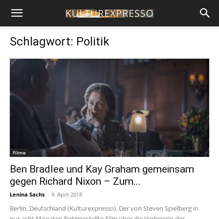
Schlagwort: Politik
Filme
Ben Bradlee und Kay Graham gemeinsam
gegen Richard Nixon – Zum...
Lenina Sachs
-
9. April 2018
Berlin, Deutschland (Kulturexpresso). Der von Steven Spielberg in
nur acht Monaten fertiggestellte Film über die Verlegerin der