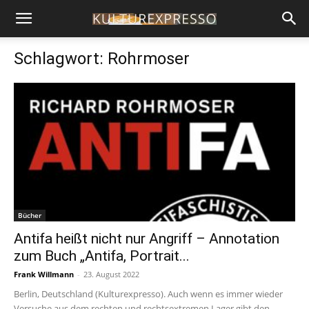
Schlagwort: Rohrmoser
Bücher
Antifa heißt nicht nur Angriff – Annotation
zum Buch „Antifa, Portrait...
Frank Willmann
-
23. August 2022
Berlin, Deutschland (Kulturexpresso). Auch wenn es immer wieder
Versuche aus dem rechten und rechtsextremen Lager gibt den