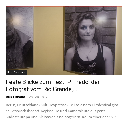
Filmfestivals
Feste Blicke zum Fest. P. Fredo, der
Fotograf vom Rio Grande,...
Dirk Fithalm
-
28. Mai 2017
Berlin, Deutschland (Kulturexpresso). Bei so einem Filmfestival gibt
es Gesprächsbedarf. Regisseure und Kameraleute aus ganz
Südosteuropa und Kleinasien sind angereist. Kaum einer der 15+1...