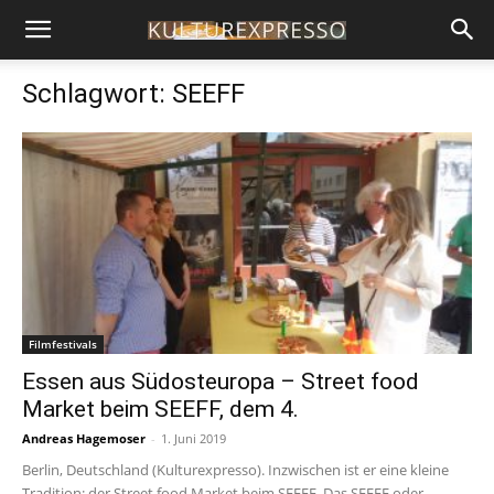
Schlagwort: SEEFF
Filmfestivals
Essen aus Südosteuropa – Street food
Market beim SEEFF, dem 4.
Andreas Hagemoser
-
1. Juni 2019
Berlin, Deutschland (Kulturexpresso). Inzwischen ist er eine kleine
Tradition: der Street food Market beim SEEFF. Das SEEFF oder