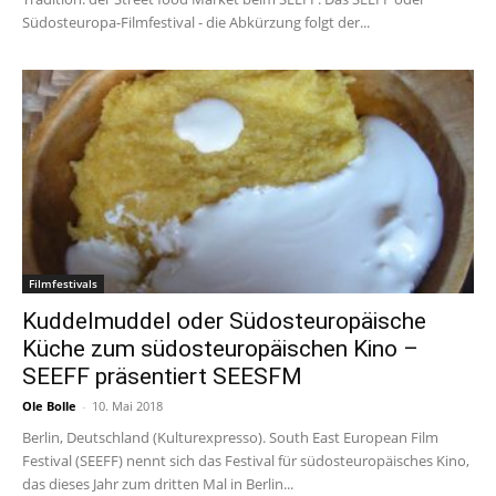
Südosteuropa-Filmfestival - die Abkürzung folgt der...
Filmfestivals
Kuddelmuddel oder Südosteuropäische
Küche zum südosteuropäischen Kino –
SEEFF präsentiert SEESFM
Ole Bolle
-
10. Mai 2018
Berlin, Deutschland (Kulturexpresso). South East European Film
Festival (SEEFF) nennt sich das Festival für südosteuropäisches Kino,
das dieses Jahr zum dritten Mal in Berlin...