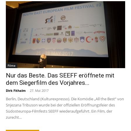
Filme
Nur das Beste. Das SEEFF eröffnete mit
dem Siegerfilm des Vorjahres...
Dirk Fithalm
-
27. Mai 2017
Berlin, Deutschland (Kulturexpresso). Die Komödie „All the Best“ von
Snjezana Tribuson wurde bei der offiziellen Eröffnungsfeier des
Südosteuropa-Filmfests SEEFF wiederaufgeführt. Ein Film, der
zurecht...