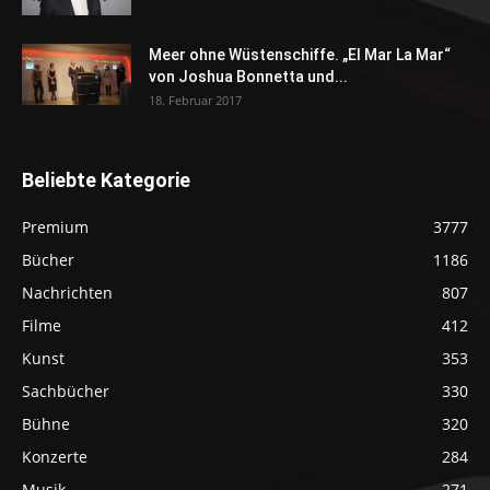
Meer ohne Wüstenschiffe. „El Mar La Mar“
von Joshua Bonnetta und...
18. Februar 2017
Beliebte Kategorie
Premium
3777
Bücher
1186
Nachrichten
807
Filme
412
Kunst
353
Sachbücher
330
Bühne
320
Konzerte
284
Musik
271