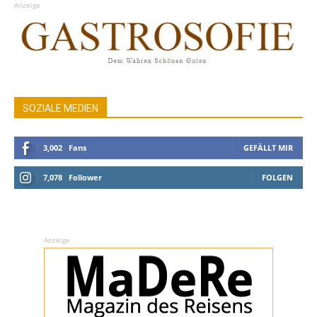
Anzeige
SOZIALE MEDIEN
3,002
Fans
GEFÄLLT MIR
7,078
Follower
FOLGEN
Anzeige