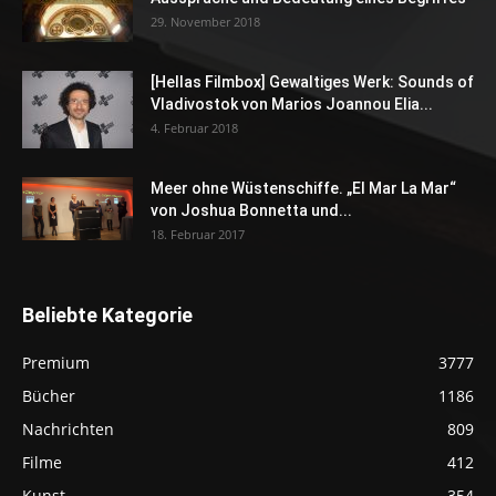
29. November 2018
[Hellas Filmbox] Gewaltiges Werk: Sounds of
Vladivostok von Marios Joannou Elia...
4. Februar 2018
Meer ohne Wüstenschiffe. „El Mar La Mar“
von Joshua Bonnetta und...
18. Februar 2017
Beliebte Kategorie
Premium
3777
Bücher
1186
Nachrichten
809
Filme
412
Kunst
354