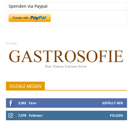
Spenden via Paypal
Anzeige
SOZIALE MEDIEN
3,002
Fans
GEFÄLLT MIR
7,078
Follower
FOLGEN