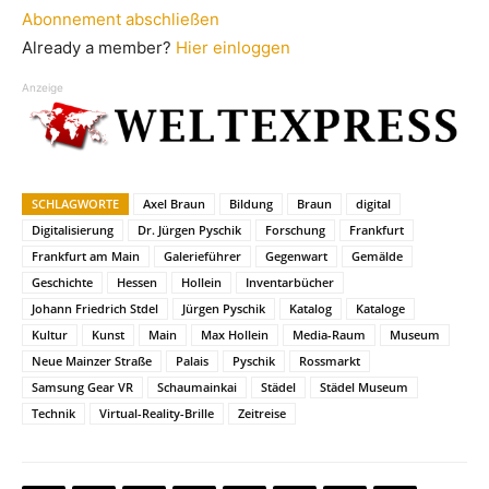
Abonnement abschließen
Already a member?
Hier einloggen
Anzeige
SCHLAGWORTE
Axel Braun
Bildung
Braun
digital
Digitalisierung
Dr. Jürgen Pyschik
Forschung
Frankfurt
Frankfurt am Main
Galerieführer
Gegenwart
Gemälde
Geschichte
Hessen
Hollein
Inventarbücher
Johann Friedrich Stdel
Jürgen Pyschik
Katalog
Kataloge
Kultur
Kunst
Main
Max Hollein
Media-Raum
Museum
Neue Mainzer Straße
Palais
Pyschik
Rossmarkt
Samsung Gear VR
Schaumainkai
Städel
Städel Museum
Technik
Virtual-Reality-Brille
Zeitreise