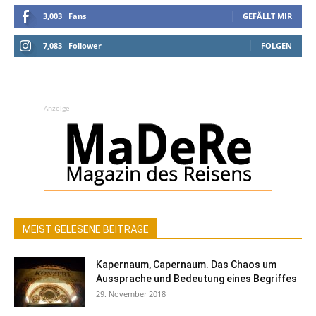
3,003
Fans
GEFÄLLT MIR
7,083
Follower
FOLGEN
Anzeige
MEIST GELESENE BEITRÄGE
Kapernaum, Capernaum. Das Chaos um
Aussprache und Bedeutung eines Begriffes
29. November 2018