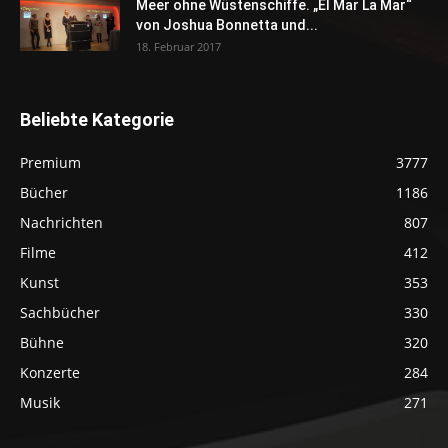
Meer ohne Wüstenschiffe. „El Mar La Mar“
von Joshua Bonnetta und...
18. Februar 2017
Beliebte Kategorie
Premium
3777
Bücher
1186
Nachrichten
807
Filme
412
Kunst
353
Sachbücher
330
Bühne
320
Konzerte
284
Musik
271