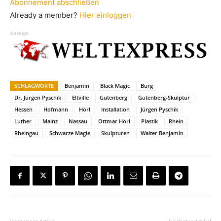
Abonnement abschließen
Already a member?
Hier einloggen
Anzeige
SCHLAGWORTE
Benjamin
Black Magic
Burg
Dr. Jürgen Pyschik
Eltville
Gutenberg
Gutenberg-Skulptur
Hessen
Hofmann
Hörl
Installation
Jürgen Pyschik
Luther
Mainz
Nassau
Ottmar Hörl
Plastik
Rhein
Rheingau
Schwarze Magie
Skulpturen
Walter Benjamin