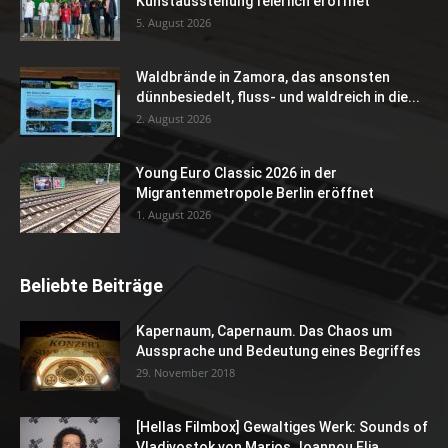
Kunstausstellung feierlich eröffnet
5. August 2026
Waldbrände in Zamora, das ansonsten
dünnbesiedelt, fluss- und waldreich in die...
2. August 2026
Young Euro Classic 2026 in der
Migrantenmetropole Berlin eröffnet
1. August 2026
Beliebte Beiträge
Kapernaum, Capernaum. Das Chaos um
Aussprache und Bedeutung eines Begriffes
29. November 2018
[Hellas Filmbox] Gewaltiges Werk: Sounds of
Vladivostok von Marios Joannou Elia...