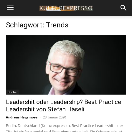
Schlagwort: Trends
Bücher
Leadershit oder Leadership? Best Practice
Leadershit von Stefan Häseli
Andreas Hagemoser
-
28. Januar 2020
Berlin, Deutschland (Kulturexpresso). Best Practice Leadershit – der
Titel ist einfach genial und lässt niemanden kalt. Ein Schmunzeln ist