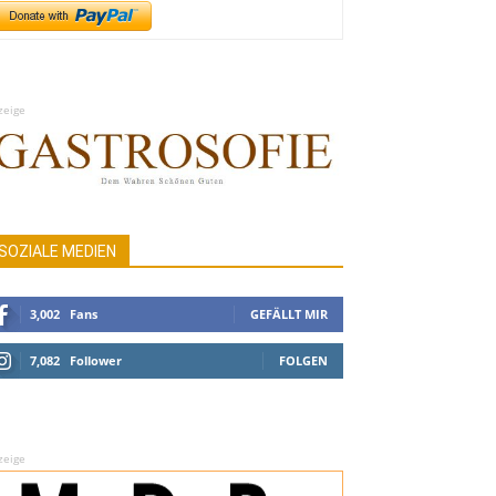
zeige
SOZIALE MEDIEN
3,002
Fans
GEFÄLLT MIR
7,082
Follower
FOLGEN
zeige