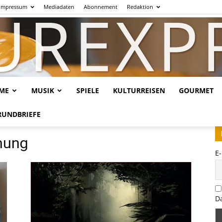
Impressum
Mediadaten
Abonnement
Redaktion
LME
MUSIK
SPIELE
KULTURREISEN
GOURMET
Kulturexpresso.de
RUNDBRIEFE
mung
E
D