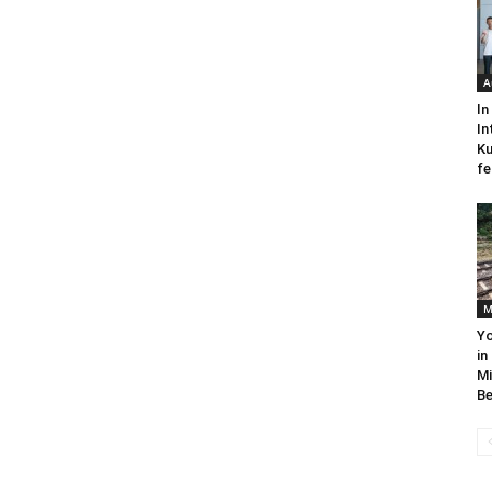
A
In
In
Ku
fe
M
Yo
in
Mi
Be