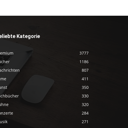
eliebte Kategorie
remium
3777
ücher
1186
achrichten
807
ilme
411
unst
350
achbücher
330
ühne
320
onzerte
284
usik
271