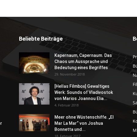
Beliebte Beiträge
B
Kapernaum, Capernaum. Das
P
Chaos um Aussprache und
B
Bedeutung eines Begriffes
29. November 2018
N
F
[Hellas Filmbox] Gewaltiges
Werk: Sounds of Vladivostok
K
von Marios Joannou Elia...
S
4. Februar 2018
B
Meer ohne Wüstenschiffe. „El
K
er
Mar La Mar“ von Joshua
Bonnetta und...
M
18. Februar 2017