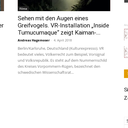
Filme
Sehen mit den Augen eines
er
Greifvogels. VR-Installation „Inside
An
Tumucumaque“ zeigt Kaiman-...
Andreas Hagemoser
-
4. April 2018
Berlin/Karlsruhe, Deutschland (Kulturexpresso). VR
bedeutet vieles, Völkerrecht zum Beispiel, Vorsignal
und Volksrepublik. Es steht auf dem Nummernschild
des Kreises Vorpommern-Rügen, bezeichnet den
schwedischen Wissenschaftsrat...
S
Z