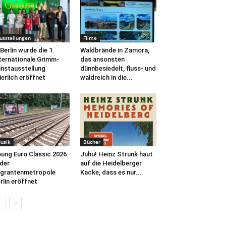
usstellungen
Filme
 Berlin wurde die 1.
Waldbrände in Zamora,
ternationale Grimm-
das ansonsten
nstausstellung
dünnbesiedelt, fluss- und
ierlich eröffnet
waldreich in die...
usik
Bücher
ung Euro Classic 2026
Juhu! Heinz Strunk haut
 der
auf die Heidelberger
grantenmetropole
Kacke, dass es nur...
rlin eröffnet